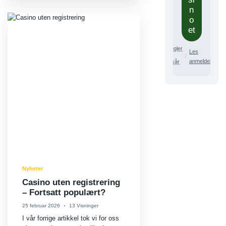
n
o
et
Regler
Les
og
anmeldelse
vilkår
Nyheter
Casino uten registrering
– Fortsatt populært?
25 februar 2026
13 Visninger
I vår forrige artikkel tok vi for oss