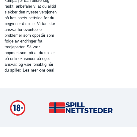
kampanjer kan endre seg
raskt, anbefaler vi at du alltid
sjekker den nyeste versjonen
på kasinoets nettside før du
begynner å spille. Vi tar ikke
ansvar for eventuelle
problemer som oppstår som
følge av endringer fra
tredjeparter. Så vær
oppmerksom på at du spiller
på onlinekasinoer på eget
ansvar, og vær forsiktig når
du spiller.
Les mer om oss!