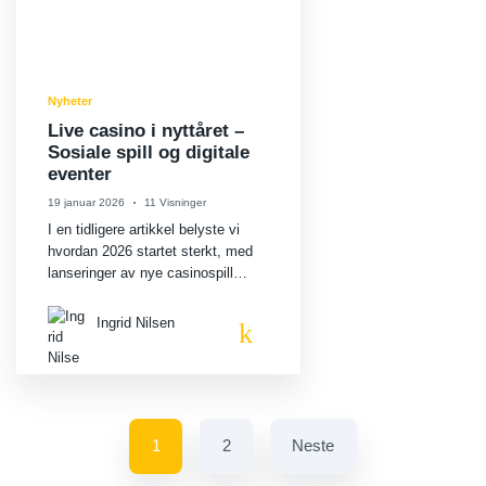
Nyheter
Live casino i nyttåret –
Sosiale spill og digitale
eventer
19 januar 2026
11 Visninger
I en tidligere artikkel belyste vi
hvordan 2026 startet sterkt, med
lanseringer av nye casinospill…
Ingrid Nilsen
1
2
Neste