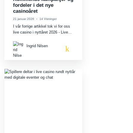
fordeler i det nye
casinoåret
21 januar 2026
14 Visninger
I vår forrige artikkel tok vi for oss
live casino i nyttåret 2026 - Live…
Ingrid Nilsen