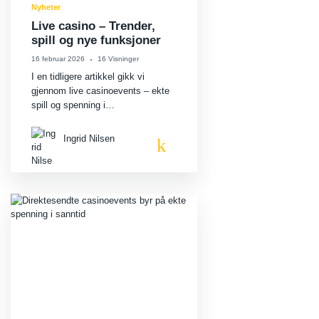
Nyheter
Live casino – Trender,
spill og nye funksjoner
16 februar 2026
16 Visninger
I en tidligere artikkel gikk vi
gjennom live casinoevents – ekte
spill og spenning i…
Ingrid Nilsen