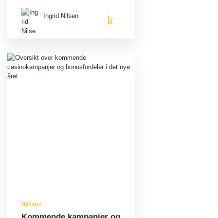
Ingrid Nilsen
Nyheter
Kommende kampanjer og