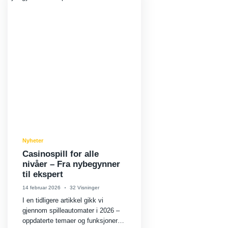
Nyheter
Casinospill for alle
nivåer – Fra nybegynner
til ekspert
14 februar 2026
32 Visninger
I en tidligere artikkel gikk vi
gjennom spilleautomater i 2026 –
oppdaterte temaer og funksjoner…