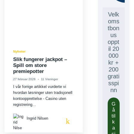
Velk
oms
tbon
us
oppt
il 20
Nyheter
000
Slik fungerer jackpot –
kr +
Spill om store
200
premiepotter
grati
27 februar 2026
11 Visninger
sspi
I vår forrige artikkel vurderte vi
nn
hvordan løsninger uten tradisjonell
kontoopprettelse - Casino uten
G
registrering…
å
til
Ingrid Nilsen
k
a
si