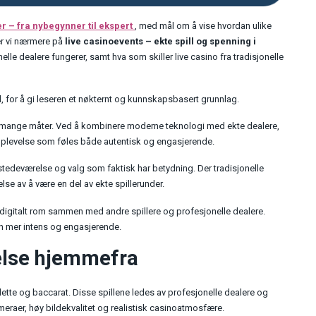
-
åer – fra nybegynner til ekspert
, med mål om å vise hvordan ulike
Casinospill
ser vi nærmere på
live casinoevents – ekte spill og spenning i
for
lle dealere fungerer, samt hva som skiller live casino fra tradisjonelle
alle
nivaer
l, for å gi leseren et nøkternt og kunnskapsbasert grunnlag.
fra
nybegynner
å mange måter. Ved å kombinere moderne teknologi med ekte dealere,
til
opplevelse som føles både autentisk og engasjerende.
ekspert
lstedeværelse og valg som faktisk har betydning. Der tradisjonelle
else av å være en del av ekte spillerunder.
et digitalt rom sammen med andre spillere og profesjonelle dealere.
en mer intens og engasjerende.
else hjemmefra
lette og baccarat. Disse spillene ledes av profesjonelle dealere og
meraer, høy bildekvalitet og realistisk casinoatmosfære.