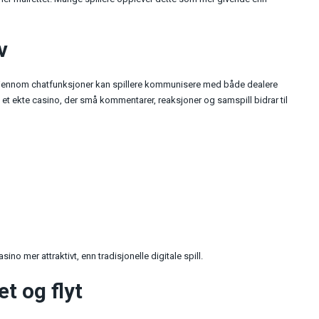
v
. Gjennom chatfunksjoner kan spillere kommunisere med både dealere
t ekte casino, der små kommentarer, reaksjoner og samspill bidrar til
ino mer attraktivt, enn tradisjonelle digitale spill.
t og flyt