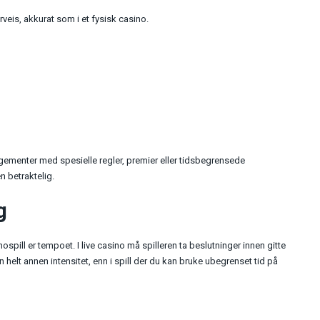
rveis, akkurat som i et fysisk casino.
ngementer med spesielle regler, premier eller tidsbegrensede
n betraktelig.
g
ospill er tempoet. I live casino må spilleren ta beslutninger innen gitte
en helt annen intensitet, enn i spill der du kan bruke ubegrenset tid på