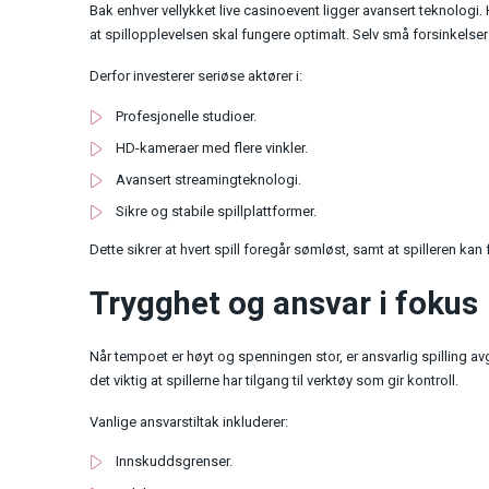
Bak enhver vellykket live casinoevent ligger avansert teknologi.
at spillopplevelsen skal fungere optimalt. Selv små forsinkelser
Derfor investerer seriøse aktører i:
Profesjonelle studioer.
HD-kameraer med flere vinkler.
Avansert streamingteknologi.
Sikre og stabile spillplattformer.
Dette sikrer at hvert spill foregår sømløst, samt at spilleren ka
Trygghet og ansvar i fokus
Når tempoet er høyt og spenningen stor, er ansvarlig spilling a
det viktig at spillerne har tilgang til verktøy som gir kontroll.
Vanlige ansvarstiltak inkluderer:
Innskuddsgrenser.