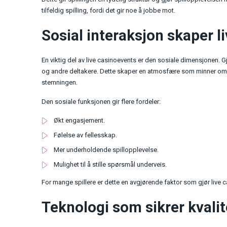
tilfeldig spilling, fordi det gir noe å jobbe mot.
Sosial interaksjon skaper li
En viktig del av live casinoevents er den sosiale dimensjonen
og andre deltakere. Dette skaper en atmosfære som minner om e
stemningen.
Den sosiale funksjonen gir flere fordeler:
Økt engasjement.
Følelse av fellesskap.
Mer underholdende spillopplevelse.
Mulighet til å stille spørsmål underveis.
For mange spillere er dette en avgjørende faktor som gjør live cas
Teknologi som sikrer kvalite