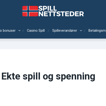
o bonuser
Casino Spill
Spilleverandører
Betalingsm
 Ekte spill og spenning