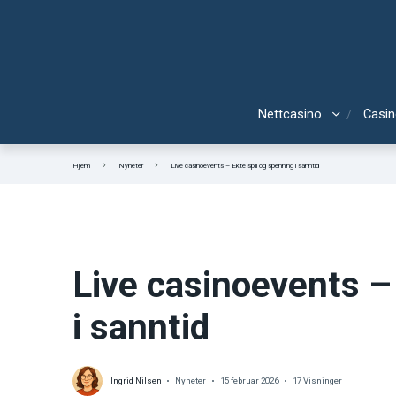
Live Casino
Live Baccarat
Bonus uten innskudd
Bonuskontanter uten innskudd
Armadillo Studios
AstroPay
Live BlackJack
Nye Casino
Gratis spill uten innskudd
Cashback Bonuser
Mancala Gaming
Bitcoin
Nettcasino
Casin
Live Roulette
Gratis spinn uten innskudd
Free Spins
Spearhead Studios
EntroPay
Hjem
Nyheter
Live casinoevents – Ekte spill og spenning i sanntid
Live Poker
Innskuddsbonus
Mastercard
Spillshow
Lojalitetsbonus og Lojalitetsprogram
MuchBetter
Live casinoevents –
Velkomstbonus
Neteller
i sanntid
Paysafe
Ingrid Nilsen
Nyheter
15 februar 2026
17 Visninger
Revolut