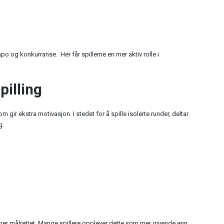
mpo og konkurranse. Her får spillerne en mer aktiv rolle i
pilling
ir ekstra motivasjon. I stedet for å spille isolerte runder, deltar
g.
n mer målrettet. Mange spillere opplever dette som mer givende enn