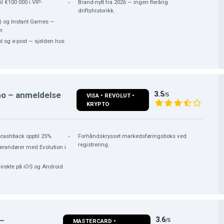
l €100 000 i VIP-
Brand-nytt fra 2026 — ingen flerårig
driftshistorikk.
) og Instant Games —
r.
at og e-post — sjelden hos
3.5
o – anmeldelse
/5
VISA • REVOLUT •
KRYPTO
cashback opptil 25%.
Forhåndskrysset markedsføringsboks ved
registrering.
everandører med Evolution i
irekte på iOS og Android
3.6
–
/5
MASTERCARD •