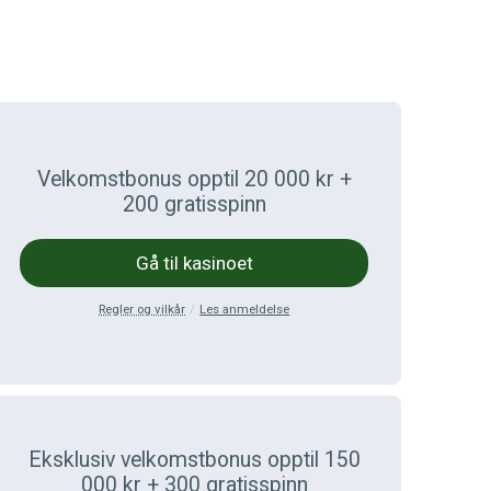
Velkomstbonus opptil 20 000 kr +
200 gratisspinn
-
Gå til kasinoet
Go
-
Link
betrepublic
-
Regler og vilkår
Les anmeldelse
Anmeldelse
casino
betrepublic
casino
Eksklusiv velkomstbonus opptil 150
000 kr + 300 gratisspinn