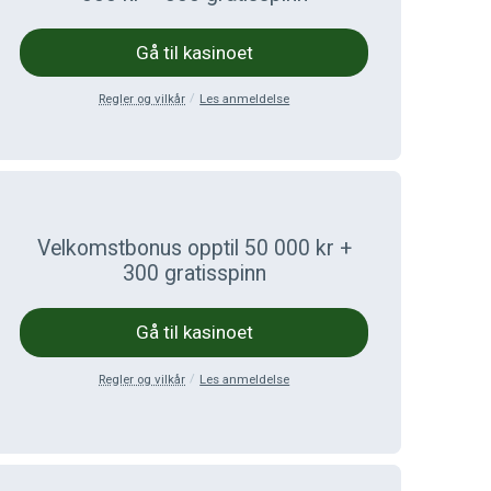
-
Gå til kasinoet
Go
-
Link
alf
-
Regler og vilkår
Les anmeldelse
Anmeldelse
casino
alf
casino
Velkomstbonus opptil 50 000 kr +
300 gratisspinn
-
Gå til kasinoet
Go
-
Link
spinjo
-
Regler og vilkår
Les anmeldelse
Anmeldelse
casino
spinjo
casino