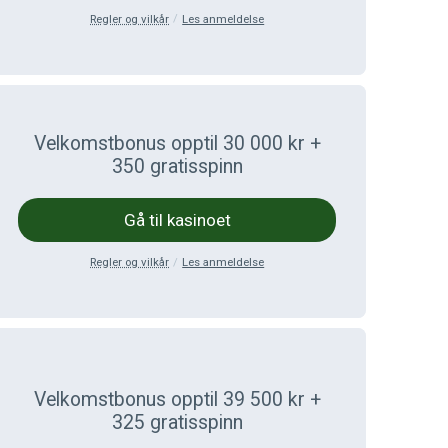
Link
boomerang
-
Regler og vilkår
Les anmeldelse
Anmeldelse
bet
boomerang
casino
bet
casino
Velkomstbonus opptil 30 000 kr +
350 gratisspinn
-
Gå til kasinoet
Go
-
Link
lizaro
-
Regler og vilkår
Les anmeldelse
Anmeldelse
casino
lizaro
casino
Velkomstbonus opptil 39 500 kr +
325 gratisspinn