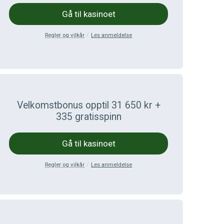
-
Gå til kasinoet
Go
-
Link
empire
-
Regler og vilkår
Les anmeldelse
Anmeldelse
casino
emperia
casino
Velkomstbonus opptil 31 650 kr +
335 gratisspinn
-
Gå til kasinoet
Go
-
Link
ego
-
Regler og vilkår
Les anmeldelse
Anmeldelse
games
ego
games