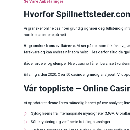
-
Se Våre Anbefalinger
Anmeldelse
Skrill
Hvorfor Spillnettsteder.co
Vi gransker online casinoer grundig og viser deg fullstendig in
norske casinoene på nett.
Vi gransker bonusvilkårene.
Vi ser på det som faktisk avgjør 
ferskvare og kan endres når som helst – les derfor alltid de gj
Både fordeler og ulemper. Hvert casino får en balansert vurderin
Erfaring siden 2020. Over 50 casinoer grundig analysert. Vi oppda
Vår toppliste – Online Cas
Vi oppdaterer denne listen månedlig basert på nye analyser, lise
Gyldig lisens fra internasjonale myndigheter (MGA, Gibraltar
SSL-kryptering og verifiserte betalingsløsninger