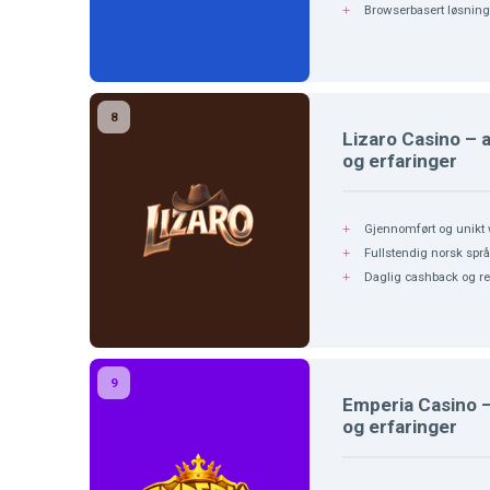
Browserbasert løsning 
Lizaro Casino – 
og erfaringer
Gjennomført og unikt 
Fullstendig norsk spr
Daglig cashback og r
Emperia Casino 
og erfaringer