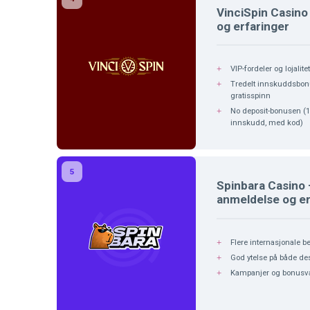
VinciSpin Casino
og erfaringer
VIP-fordeler og lojalit
Tredelt innskuddsbonu
gratisspinn
No deposit-bonusen (1
innskudd, med kod)
Spinbara Casino 
anmeldelse og er
Flere internasjonale b
God ytelse på både de
Kampanjer og bonusvari