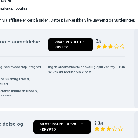
andører
 selvutelukkelse
via affiliatelenker på siden. Dette påvirker ikke våre uavhengige vurderinger.
3
ino – anmeldelse
/5
VISA • REVOLUT •
KRYPTO
og hesteveddeløp integrert
Ingen automatiserte ansvarlig spill-verktøy – kun
selvekskludering via e-post.
d ukentlig reload,
nuser.
tøttet, inkludert Bitcoin,
rianter.
3.3
ldelse og
/5
MASTERCARD • REVOLUT
• KRYPTO