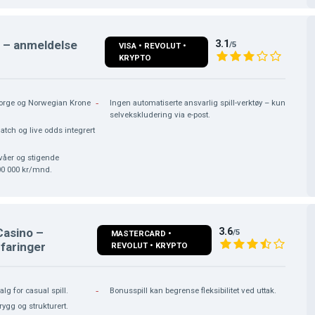
3.1
 – anmeldelse
/5
VISA • REVOLUT •
KRYPTO
Norge og Norwegian Krone
Ingen automatiserte ansvarlig spill-verktøy – kun
selvekskludering via e-post.
tch og live odds integrert
våer og stigende
200 000 kr/mnd.
3.6
asino –
/5
MASTERCARD •
faringer
REVOLUT • KRYPTO
lg for casual spill.
Bonusspill kan begrense fleksibilitet ved uttak.
rygg og strukturert.