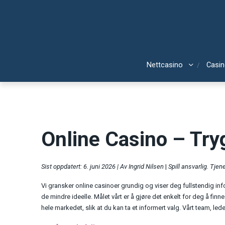
Live Casino
Live Baccarat
Bonus uten innskudd
Bonuskontanter uten innskudd
Armadillo Studios
AstroPay
Live BlackJack
Nye Casino
Gratis spill uten innskudd
Cashback Bonuser
Mancala Gaming
Bitcoin
Nettcasino
Casin
Live Roulette
Gratis spinn uten innskudd
Free Spins
Spearhead Studios
EntroPay
Live Poker
Innskuddsbonus
Mastercard
Online Casino – Try
Spillshow
Lojalitetsbonus og Lojalitetsprogram
MuchBetter
Velkomstbonus
Neteller
Sist oppdatert: 6. juni 2026 | Av Ingrid Nilsen
|
Spill ansvarlig. Tjen
Vi gransker online casinoer grundig og viser deg fullstendig i
Paysafe
de mindre ideelle. Målet vårt er å gjøre det enkelt for deg å fi
hele markedet, slik at du kan ta et informert valg. Vårt team, le
Revolut