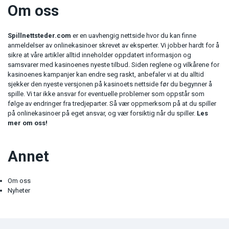
Om oss
Spillnettsteder.com
er en uavhengig nettside hvor du kan finne
anmeldelser av onlinekasinoer skrevet av eksperter. Vi jobber hardt for å
sikre at våre artikler alltid inneholder oppdatert informasjon og
samsvarer med kasinoenes nyeste tilbud. Siden reglene og vilkårene for
kasinoenes kampanjer kan endre seg raskt, anbefaler vi at du alltid
sjekker den nyeste versjonen på kasinoets nettside før du begynner å
spille. Vi tar ikke ansvar for eventuelle problemer som oppstår som
følge av endringer fra tredjeparter. Så vær oppmerksom på at du spiller
på onlinekasinoer på eget ansvar, og vær forsiktig når du spiller.
Les
mer om oss!
Annet
Om oss
Nyheter