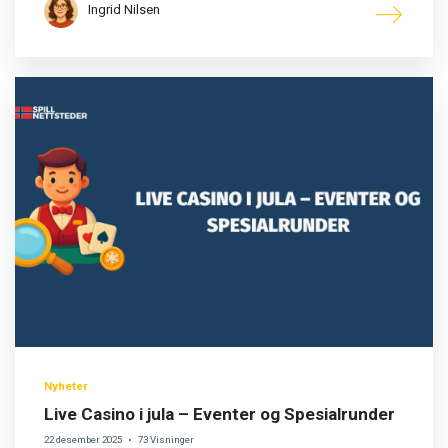
Ingrid Nilsen
Nyheter
Live Casino i jula – Eventer og Spesialrunder
22 desember 2025
73 Visninger