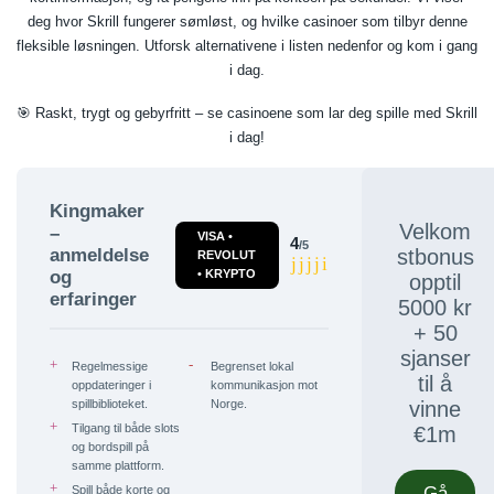
deg hvor Skrill fungerer sømløst, og hvilke casinoer som tilbyr denne
fleksible løsningen. Utforsk alternativene i listen nedenfor og kom i gang
i dag.
🎯 Raskt, trygt og gebyrfritt – se casinoene som lar deg spille med Skrill
i dag!
Kingmaker
Velkom
–
VISA •
4
/5
anmeldelse
stbonus
REVOLUT
og
• KRYPTO
opptil
erfaringer
5000 kr
+ 50
sjanser
Regelmessige
Begrenset lokal
til å
oppdateringer i
kommunikasjon mot
spillbiblioteket.
Norge.
vinne
Tilgang til både slots
€1m
og bordspill på
samme plattform.
Spill både korte og
Gå