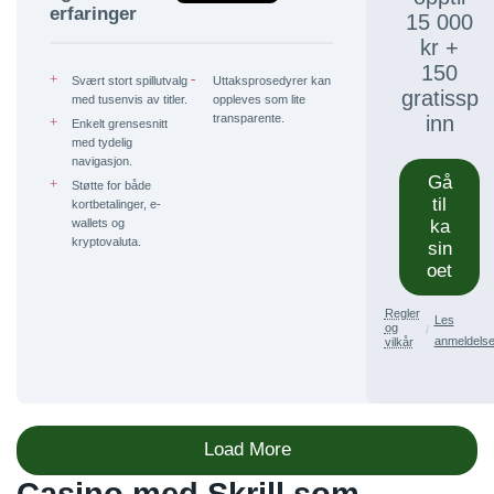
erfaringer
15 000
kr +
150
Svært stort spillutvalg
Uttaksprosedyrer kan
gratissp
med tusenvis av titler.
oppleves som lite
transparente.
inn
Enkelt grensesnitt
med tydelig
navigasjon.
Gå
Støtte for både
til
kortbetalinger, e-
wallets og
ka
kryptovaluta.
sin
-
oet
-
Go
Link
starz
Regler
Les
og
casi
anmeldels
vilkår
-
Load More
Link
Casino med Skrill som