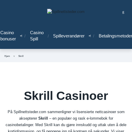
Casino
Casino
Spilleverandører
Betalingsmetode
bonuser
Spill
Hjem
Skrill
Skrill Casinoer
På Spillnettsteder.com sammenligner vi lisensierte nettcasinoer som
aksepterer
Skrill
– en populær og rask e-lommebok for
casinobetalinger. Med Skrill kan du gjøre innskudd og uttak uten å dele
kortinformasjon, og få pengene inn på kontoen på sekunder. Vi viser