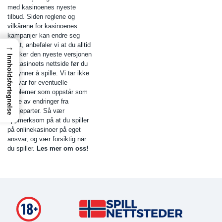
med kasinoenes nyeste
tilbud. Siden reglene og
vilkårene for kasinoenes
kampanjer kan endre seg
raskt, anbefaler vi at du alltid
→
sjekker den nyeste versjonen
Innholdsfortegnelse
på kasinoets nettside før du
begynner å spille. Vi tar ikke
ansvar for eventuelle
problemer som oppstår som
følge av endringer fra
tredjeparter. Så vær
oppmerksom på at du spiller
på onlinekasinoer på eget
ansvar, og vær forsiktig når
du spiller.
Les mer om oss!