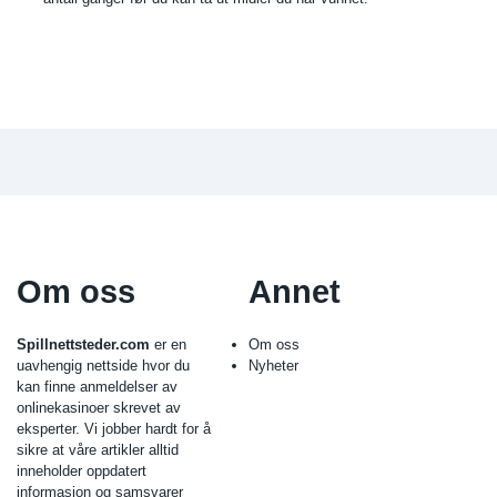
Om oss
Annet
Spillnettsteder.com
er en
Om oss
uavhengig nettside hvor du
Nyheter
kan finne anmeldelser av
onlinekasinoer skrevet av
eksperter. Vi jobber hardt for å
sikre at våre artikler alltid
inneholder oppdatert
informasjon og samsvarer