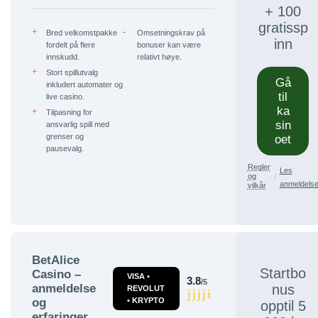
+ 100
gratissp
Bred velkomstpakke
Omsetningskrav på
inn
fordelt på flere
bonuser kan være
innskudd.
relativt høye.
Stort spillutvalg
Gå
inkludert automater og
til
live casino.
ka
Tilpasning for
sin
ansvarlig spill med
-
grenser og
oet
-
pausevalg.
Go
Link
50
Regler
Les
og
crow
anmeldels
vilkår
casi
BetAlice
Startbo
Casino –
VISA •
3.8
/5
anmeldelse
nus
REVOLUT
og
• KRYPTO
opptil 5
erfaringer