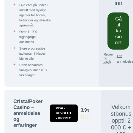
inn
Live chat på under 1
minutt med dyktige
agenter for bonus,
Gå
betalinger og tekniske
til
spørsmål.
ka
Over 11 000
sin
tilgjengelige
-
oet
casinospill.
-
Go
Store progressive
Link
cleob
jackpoter, inkludert
Regler
Les
og
kjente titler.
casi
anmeldels
vilkår
Uttak behandles
vanligvis innen 0–3
virkedager.
CristalPoker
Velkom
Casino –
VISA •
3.9
/5
anmeldelse
stbonus
REVOLUT
og
• KRYPTO
opptil 2
erfaringer
000 € +