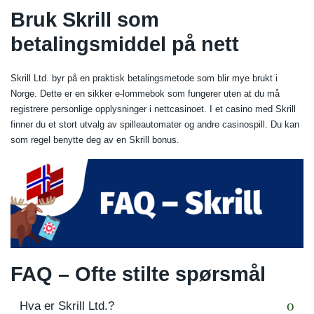
Bruk Skrill som
betalingsmiddel på nett
Skrill Ltd. byr på en praktisk betalingsmetode som blir mye brukt i
Norge. Dette er en sikker e-lommebok som fungerer uten at du må
registrere personlige opplysninger i nettcasinoet. I et casino med Skrill
finner du et stort utvalg av spilleautomater og andre casinospill. Du kan
som regel benytte deg av en Skrill bonus.
FAQ – Ofte stilte spørsmål
Hva er Skrill Ltd.?