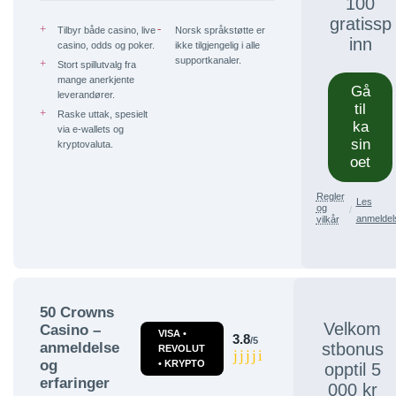
100
gratissp
Tilbyr både casino, live
Norsk språkstøtte er
inn
casino, odds og poker.
ikke tilgjengelig i alle
supportkanaler.
Stort spillutvalg fra
mange anerkjente
Gå
leverandører.
til
Raske uttak, spesielt
ka
via e-wallets og
sin
kryptovaluta.
-
oet
-
Go
Link
cris
Regler
Les
og
cas
anmeldel
vilkår
50 Crowns
Velkom
Casino –
VISA •
3.8
/5
anmeldelse
stbonus
REVOLUT
og
• KRYPTO
opptil 5
erfaringer
000 kr