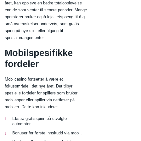
året, kan oppleve en bedre totalopplevelse
enn de som venter til senere perioder. Mange
operatører bruker også lojalitetspoeng til å gi
små overraskelser underveis, som gratis
spinn på nye spill eller tilgang til
spesialarrangementer.
Mobilspesifikke
fordeler
Mobilcasino fortsetter å være et
fokusområde i det nye året. Det tilbyr
spesielle fordeler for spillere som bruker
mobilapper eller spiller via nettleser på
mobilen. Dette kan inkludere:
Ekstra gratisspinn på utvalgte
automater.
Bonuser for første innskudd via mobil.