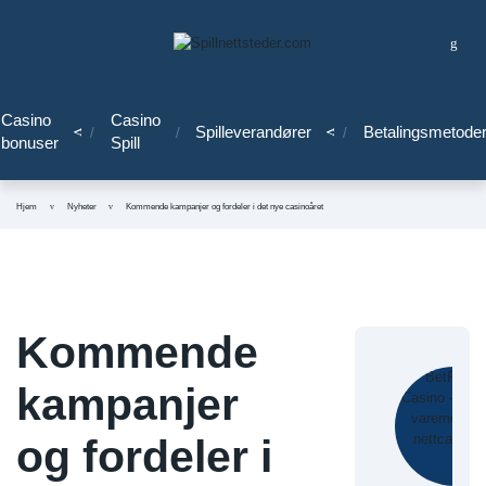
Casino
Casino
Spilleverandører
Betalingsmetode
bonuser
Spill
Hjem
Nyheter
Kommende kampanjer og fordeler i det nye casinoåret
Kommende
kampanjer
og fordeler i