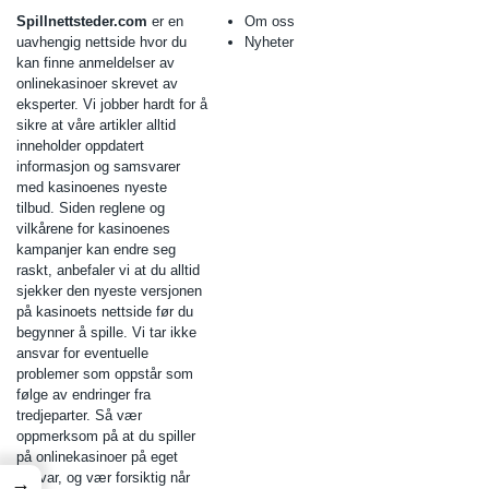
Spillnettsteder.com
er en
Om oss
uavhengig nettside hvor du
Nyheter
kan finne anmeldelser av
onlinekasinoer skrevet av
eksperter. Vi jobber hardt for å
sikre at våre artikler alltid
inneholder oppdatert
informasjon og samsvarer
med kasinoenes nyeste
tilbud. Siden reglene og
vilkårene for kasinoenes
kampanjer kan endre seg
raskt, anbefaler vi at du alltid
sjekker den nyeste versjonen
på kasinoets nettside før du
begynner å spille. Vi tar ikke
ansvar for eventuelle
problemer som oppstår som
følge av endringer fra
tredjeparter. Så vær
oppmerksom på at du spiller
på onlinekasinoer på eget
ansvar, og vær forsiktig når
→