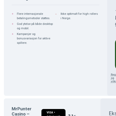
Flere internasjonale
Ikke optimalt for high rollers
betalingsmetoder støttes.
i Norge.
God ytelse på både desktop
og mobil.
Kampanjer og
bonusvariasjon for aktive
spillere.
Reg
og
vilk
MrPunter
VISA •
Eks
Casino –
3.1