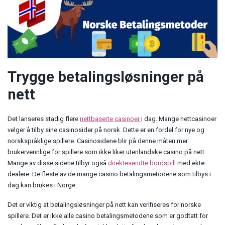
Trygge betalingsløsninger på
nett
-
Det lanseres stadig flere
nettbaserte casinoer
i dag. Mange nettcasinoer
Nye
velger å tilby sine casinosider på norsk. Dette er en fordel for nye og
casino
norskspråklige spillere. Casinosidene blir på denne måten mer
brukervennlige for spillere som ikke liker utenlandske casino på nett.
-
Mange av disse sidene tilbyr også
direktesendte bordspill
med ekte
Live
dealere. De fleste av de mange casino betalingsmetodene som tilbys i
casino
dag kan brukes i Norge.
Det er viktig at betalingsløsninger på nett kan verifiseres for norske
spillere. Det er ikke alle casino betalingsmetodene som er godtatt for