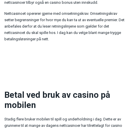
nettcasinoer tilbyr også en casino bonus uten innskudd.
Nettcasinoet opererer gjerne med omsetningskrav. Omsetningskrav
setter begrensninger for hvor mye du kan ta ut av eventuelle premier. Det
anbefales derfor at du leser retningslinjene som gjelder for det
nettcasinoet du skal spille hos. I dag kan du velge blant mange trygge
betalingsløsninger på nett.
Betal ved bruk av casino på
mobilen
Stadig flere bruker mobilen til spill og underholdning i dag. Dette er av
grunnene til at mange av dagens nettcasinoer har tilrettelagt for casino