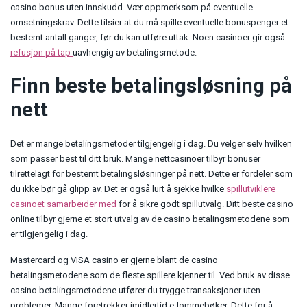
casino bonus uten innskudd. Vær oppmerksom på eventuelle
omsetningskrav. Dette tilsier at du må spille eventuelle bonuspenger et
bestemt antall ganger, før du kan utføre uttak. Noen casinoer gir også
-
refusjon på tap
uavhengig av betalingsmetode.
Cashback
Finn beste betalingsløsning på
bonuser
nett
Det er mange betalingsmetoder tilgjengelig i dag. Du velger selv hvilken
som passer best til ditt bruk. Mange nettcasinoer tilbyr bonuser
tilrettelagt for bestemt betalingsløsninger på nett. Dette er fordeler som
du ikke bør gå glipp av. Det er også lurt å sjekke hvilke
spillutviklere
-
casinoet samarbeider med
for å sikre godt spillutvalg. Ditt beste casino
Spilleverandorer
online tilbyr gjerne et stort utvalg av de casino betalingsmetodene som
er tilgjengelig i dag.
Mastercard og VISA casino er gjerne blant de casino
betalingsmetodene som de fleste spillere kjenner til. Ved bruk av disse
casino betalingsmetodene utfører du trygge transaksjoner uten
problemer. Mange foretrekker imidlertid e-lommebøker. Dette for å