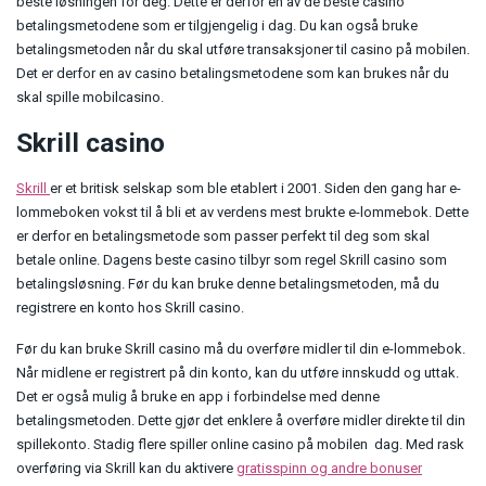
beste løsningen for deg. Dette er derfor en av de beste casino
betalingsmetodene som er tilgjengelig i dag. Du kan også bruke
betalingsmetoden når du skal utføre transaksjoner til casino på mobilen.
Det er derfor en av casino betalingsmetodene som kan brukes når du
skal spille mobilcasino.
Skrill casino
-
Skrill
er et britisk selskap som ble etablert i 2001. Siden den gang har e-
Skrill
lommeboken vokst til å bli et av verdens mest brukte e-lommebok. Dette
er derfor en betalingsmetode som passer perfekt til deg som skal
betale online. Dagens beste casino tilbyr som regel Skrill casino som
betalingsløsning. Før du kan bruke denne betalingsmetoden, må du
registrere en konto hos Skrill casino.
Før du kan bruke Skrill casino må du overføre midler til din e-lommebok.
Når midlene er registrert på din konto, kan du utføre innskudd og uttak.
Det er også mulig å bruke en app i forbindelse med denne
betalingsmetoden. Dette gjør det enklere å overføre midler direkte til din
spillekonto. Stadig flere spiller online casino på mobilen dag. Med rask
-
overføring via Skrill kan du aktivere
gratisspinn og andre bonuser