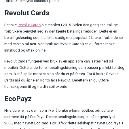
foretrukne PayPal casinoer på nett.
Revolut Cards
-
Britiske
Revolut Cards
ble etablert i 2015. Siden den gang har utallige
Revolut
forbrukere benyttet seg av den kjente betalingsmetoden. Dette er en
betalingsløsning som har blitt stadig mer populær å bruke i forbindelse
med casino på nett. Ved bruk av Revolut Cards kan du foreta raske
innskudd og uttak online.
Revolut Cards fungerer ved bruk av en app som kan lastes ned på
mobilen. Dette er derfor en betalingsløsning som passer perfekt for deg
som liker å spille mobilcasino når du er på farten. For å bruke Revolut
Cards må du åpne en konto hos Revolut. Deretter kan du utføre
transaksjoner til og fra din spillekonto.
EcoPayz
Hvis du er en av dem som liker å bruke e-lommebøker, bør du ta en
nærmere titt på EcoPays. Denne betalingsløsningen så dagens lys i
2000, med navnet EcoCard. I 2013 fikk dette selskapet navnet EcoPayz. I