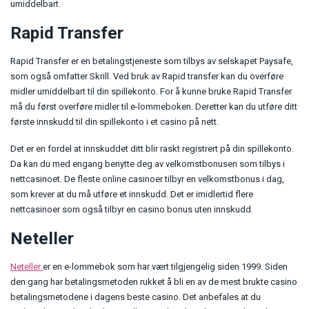
Free
umiddelbart.
spins
Rapid Transfer
Rapid Transfer er en betalingstjeneste som tilbys av selskapet Paysafe,
som også omfatter Skrill. Ved bruk av Rapid transfer kan du overføre
midler umiddelbart til din spillekonto. For å kunne bruke Rapid Transfer
må du først overføre midler til e-lommeboken. Deretter kan du utføre ditt
første innskudd til din spillekonto i et casino på nett.
Det er en fordel at innskuddet ditt blir raskt registrert på din spillekonto.
Da kan du med engang benytte deg av velkomstbonusen som tilbys i
nettcasinoet. De fleste online casinoer tilbyr en velkomstbonus i dag,
som krever at du må utføre et innskudd. Det er imidlertid flere
nettcasinoer som også tilbyr en casino bonus uten innskudd.
Neteller
-
Neteller
er en e-lommebok som har vært tilgjengelig siden 1999. Siden
Neteller
den gang har betalingsmetoden rukket å bli en av de mest brukte casino
betalingsmetodene i dagens beste casino. Det anbefales at du