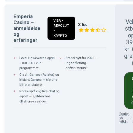
Emperia
VISA •
Ve
Casino –
3.5
/5
REVOLUT
anmeldelse
st
•
og
op
KRYPTO
erfaringer
39
kr 
gra
Level-Up Rewards opptil
Brand-nytt fra 2026 —
€100 000 i VIP-
ingen flerårig
programmet.
driftshistorikk.
Crash Games (Aviator) og
Instant Games — sjeldne
differensiatorer.
Norsk-språklig live chat og
e-post — sjelden hos
offshore-casinoer.
Regler
og
vilkår