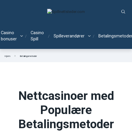
Casino
Casino
Spilleverandører
Betalingsmetode
bonuser
Spill
Hjem
Betalingsmetoder
Nettcasinoer med
Populære
Betalingsmetoder