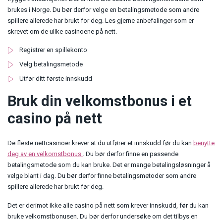
brukes i Norge. Du bør derfor velge en betalingsmetode som andre
spillere allerede har brukt for deg. Les gjerne anbefalinger som er
skrevet om de ulike casinoene på nett.
Registrer en spillekonto
Velg betalingsmetode
Utfør ditt første innskudd
Bruk din velkomstbonus i et
casino på nett
De fleste nettcasinoer krever at du utfører et innskudd før du kan
benytte
-
deg av en velkomstbonus
. Du bør derfor finne en passende
Casino
betalingsmetode som du kan bruke. Det er mange betalingsløsninger å
bonus
velge blant i dag. Du bør derfor finne betalingsmetoder som andre
spillere allerede har brukt før deg.
Det er derimot ikke alle casino på nett som krever innskudd, før du kan
bruke velkomstbonusen. Du bør derfor undersøke om det tilbys en