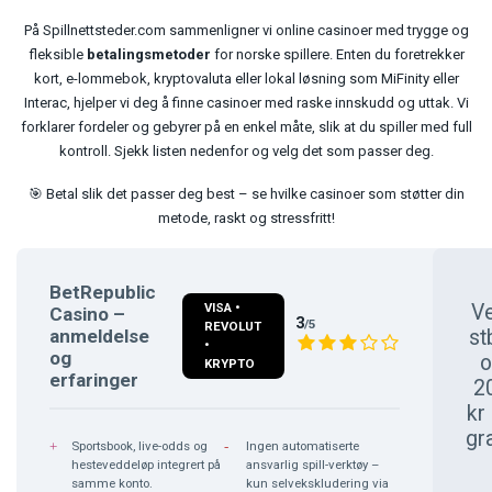
På Spillnettsteder.com sammenligner vi online casinoer med trygge og
fleksible
betalingsmetoder
for norske spillere. Enten du foretrekker
kort, e-lommebok, kryptovaluta eller lokal løsning som MiFinity eller
Interac, hjelper vi deg å finne casinoer med raske innskudd og uttak. Vi
forklarer fordeler og gebyrer på en enkel måte, slik at du spiller med full
kontroll. Sjekk listen nedenfor og velg det som passer deg.
🎯 Betal slik det passer deg best – se hvilke casinoer som støtter din
metode, raskt og stressfritt!
BetRepublic
VISA •
V
Casino –
3
/5
REVOLUT
anmeldelse
st
•
og
o
KRYPTO
erfaringer
2
kr
gr
Sportsbook, live-odds og
Ingen automatiserte
hesteveddeløp integrert på
ansvarlig spill-verktøy –
samme konto.
kun selvekskludering via