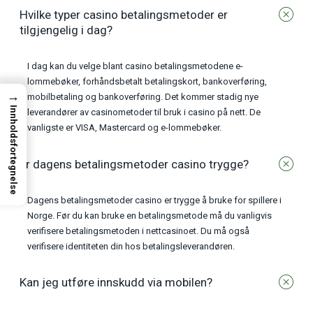
Hvilke typer casino betalingsmetoder er
tilgjengelig i dag?
I dag kan du velge blant casino betalingsmetodene e-
lommebøker, forhåndsbetalt betalingskort, bankoverføring,
→
mobilbetaling og bankoverføring. Det kommer stadig nye
Innholdsfortegnelse
leverandører av casinometoder til bruk i casino på nett. De
vanligste er VISA, Mastercard og e-lommebøker.
Er dagens betalingsmetoder casino trygge?
Dagens betalingsmetoder casino er trygge å bruke for spillere i
Norge. Før du kan bruke en betalingsmetode må du vanligvis
verifisere betalingsmetoden i nettcasinoet. Du må også
verifisere identiteten din hos betalingsleverandøren.
Kan jeg utføre innskudd via mobilen?