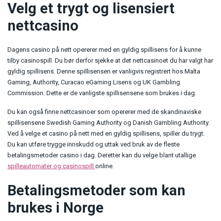
Velg et trygt og lisensiert
nettcasino
Dagens casino på nett opererer med en gyldig spillisens for å kunne
tilby casinospill. Du bør derfor sjekke at det nettcasinoet du har valgt har
gyldig spillisens. Denne spillisensen er vanligvis registrert hos Malta
Gaming, Authority, Curacao eGaming Lisens og UK Gambling
Commission. Dette er de vanligste spillisensene som brukes i dag.
Du kan også finne nettcasinoer som opererer med de skandinaviske
spillisensene Swedish Gaming Authority og Danish Gambling Authority.
Ved å velge et casino på nett med en gyldig spillisens, spiller du trygt.
Du kan utføre trygge innskudd og uttak ved bruk av de fleste
betalingsmetoder casino i dag. Deretter kan du velge blant utallige
-
spilleautomater og casinospill
online.
Casino
Betalingsmetoder som kan
spill
brukes i Norge