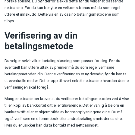
norske spillere. Du bør derfor sjekke dette før du velger et passende
nettcasino. Før du kan benytte en velkomstbonus må du som regel
utføre et innskudd. Dette via en av casino betalingsmetodene som
tilbys.
Verifisering av din
betalingsmetode
Du velger selv hvilken betalingsløsning som passer for deg. Før du
eventuelt kan utføre uttak av premier må du som regel verifisere
betalingsmetoden din. Denne verifiseringen er nødvendig før du kan ta
ut eventuelle midler. Det er opp til hvert enkelt nettcasino hvordan denne
verifiseringen skal foregå.
Mange nettcasinoer krever at du verifiserer betalingsmetoden ved å vise
til en kopi av bankkortet ditt eller tilsvarende. Det er vanlig å be om en
bankutskrift eller et skjermbilde av kontoopplysningene dine. Du må
også verifisere en e-lommebok eller andre betalingsmetoder casino.
Hvis du er usikker kan du ta kontakt med nettcasinoet.