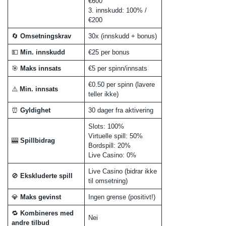
€600
3. innskudd: 100% /
€200
🔄
Omsetningskrav
30x (innskudd + bonus)
💵
Min. innskudd
€25 per bonus
🎯
Maks innsats
€5 per spinn/innsats
€0.50 per spinn (lavere
⚠️
Min. innsats
teller ikke)
⏰
Gyldighet
30 dager fra aktivering
Slots: 100%
Virtuelle spill: 50%
🎰
Spillbidrag
Bordspill: 20%
Live Casino: 0%
Live Casino (bidrar ikke
🚫
Ekskluderte spill
til omsetning)
💎
Maks gevinst
Ingen grense (positivt!)
🔁
Kombineres med
Nei
andre tilbud