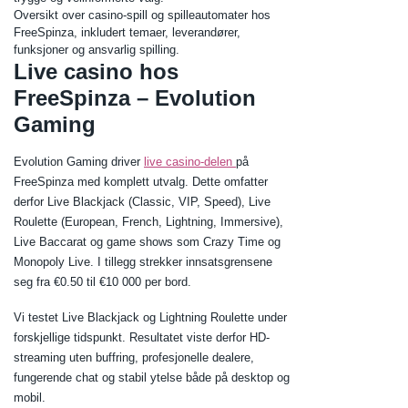
Oversikt over casino-spill og spilleautomater hos
FreeSpinza, inkludert temaer, leverandører,
funksjoner og ansvarlig spilling.
Live casino hos
FreeSpinza – Evolution
Gaming
-
Evolution Gaming driver
live casino-delen
på
Live
FreeSpinza med komplett utvalg. Dette omfatter
casino
derfor Live Blackjack (Classic, VIP, Speed), Live
Roulette (European, French, Lightning, Immersive),
Live Baccarat og game shows som Crazy Time og
Monopoly Live. I tillegg strekker innsatsgrensene
seg fra €0.50 til €10 000 per bord.
Vi testet Live Blackjack og Lightning Roulette under
forskjellige tidspunkt. Resultatet viste derfor HD-
streaming uten buffring, profesjonelle dealere,
fungerende chat og stabil ytelse både på desktop og
mobil.