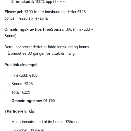
3. innskudd:
100% opp til €200
Eksempel:
€100 første innskudd gir derfor €125
bonus = €225 spillekapital.
Omsetningskrav hos FreeSpinza:
30x (Innskudd +
Bonus)
Dette innebærer derfor at både innskudd og bonus
må omsettes 30 ganger før uttak er mulig.
Praktisk eksempel:
Innskudd: €100
Bonus: €125
Total: €225
Omsetningskrav: €6 750
Ytterligere vilkår:
Maks innsats med aktiv bonus: €5/runde
Gyldighet: 30 dager