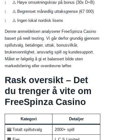
⚠️ Høye omsetningskrav på bonus (30x D+B)
M
G
⚠️ Begrenset månedlig uttaksgrense (€7 000)
A/
B2
⚠️ Ingen lokal nordisk lisens
C/
23
3/
Denne anmeldelsen analyserer FreeSpinza Casino
20
13
basert på reell testing. Vi går derfor grundig gjennom
(0
spillutvalg, betalinger, uttak, bonusvilkår,
2/
07
brukervennlighet, ansvarlig spill og kundesupport.
/2
Målet er følgelig å gi et balansert bilde uten
01
3)
markedsføring eller overdrevne løfter.
Gr
Rask oversikt – Det
un
nla
gt:
du trenger å vite om
No
ve
FreeSpinza Casino
m
be
r
20
25
Kategori
Detaljer
Be
🎰 Totalt spillutvalg
2000+ spill
tali
ng
sm
🏢 Eier
L.C.S Limited