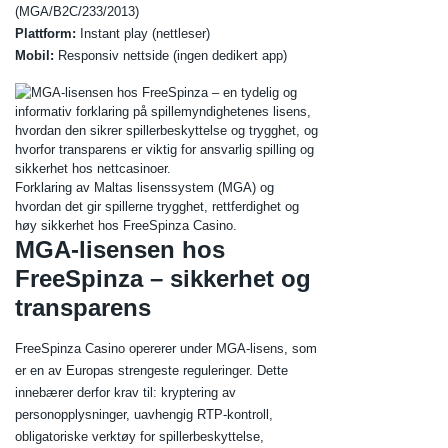
(MGA/B2C/233/2013)
da
,
Plattform:
Instant play (nettleser)
Int
er
Mobil:
Responsiv nettside (ingen dedikert app)
ac
,
Zi
m
pl
er
&
Cit
iz
Forklaring av Maltas lisenssystem (MGA) og
en
hvordan det gir spillerne trygghet, rettferdighet og
,
høy sikkerhet hos FreeSpinza Casino.
Spi
MGA-lisensen hos
llle
ver
FreeSpinza – sikkerhet og
an
dø
transparens
rer
:
40
FreeSpinza Casino opererer under MGA-lisens, som
+
er en av Europas strengeste reguleringer. Dette
VIP
-
innebærer derfor krav til: kryptering av
pr
personopplysninger, uavhengig RTP-kontroll,
og
ra
obligatoriske verktøy for spillerbeskyttelse,
m: