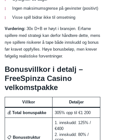
Ingen maksimumsgrense på gevinster (positivt)
Visse spill bidrar ikke til omsetning
Vurdering:
30x D+B er høyt i bransjen. Erfarne
spillere med strategi kan derfor håndtere dette, mens
nye spillere risikerer å tape både innskudd og bonus
før kravet oppfylles. Høye bonusbeløp, men krever
følgelig realistiske forventninger.
Bonusvillkor i detalj –
FreeSpinza Casino
velkomstpakke
Villkor
Detaljer
💰
Total bonuspakke
305% opp til €1 200
1. innskudd: 125% /
€400
2. innskudd: 80% /
📋
Bonusstruktur