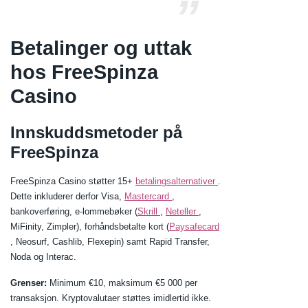
Betalinger og uttak
hos FreeSpinza
Casino
Innskuddsmetoder på
FreeSpinza
-
FreeSpinza Casino støtter 15+
betalingsalternativer
.
-
Betalingsmetoder
Dette inkluderer derfor Visa,
Mastercard
,
-
Mastercard
-
bankoverføring, e-lommebøker (
Skrill
,
Neteller
,
Skrill
Neteller
MiFinity, Zimpler), forhåndsbetalte kort (
Paysafecard
-
, Neosurf, Cashlib, Flexepin) samt Rapid Transfer,
Paysafe
Noda og Interac.
Grenser:
Minimum €10, maksimum €5 000 per
transaksjon. Kryptovalutaer støttes imidlertid ikke.