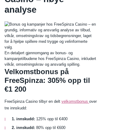
analyse
En detaljert gjennomgang av bonus- og
kampanjetilbudene hos FreeSpinza Casino, inkludert
vilkår, omsetningskrav og ansvarlig spilling.
Velkomstbonus på
FreeSpinza: 305% opp til
€1 200
-
FreeSpinza Casino tilbyr en delt
velkomstbonus
over
Velkomstbonus
tre innskudd:
1. innskudd:
125% opp til €400
2. innskudd:
80% opp til €600