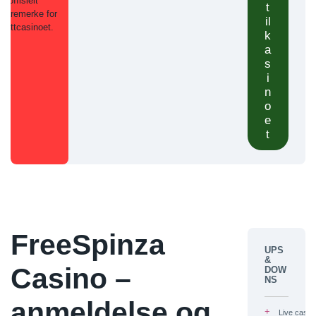
t
il
k
a
s
i
n
o
e
t
FreeSpinza
UPS
&
Casino –
DOW
NS
anmeldelse og
Live casin