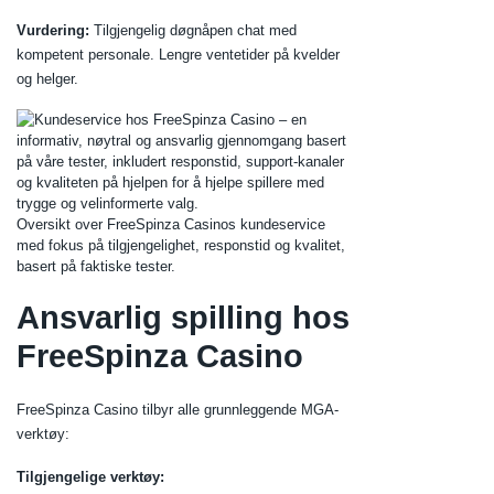
Vurdering:
Tilgjengelig døgnåpen chat med
kompetent personale. Lengre ventetider på kvelder
og helger.
Oversikt over FreeSpinza Casinos kundeservice
med fokus på tilgjengelighet, responstid og kvalitet,
basert på faktiske tester.
Ansvarlig spilling hos
FreeSpinza Casino
FreeSpinza Casino tilbyr alle grunnleggende MGA-
verktøy:
Tilgjengelige verktøy: