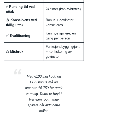
⚡
Pending-tid ved
24 timer (kan avbrytes)
uttak
📤
Konsekvens ved
Bonus + gevinster
tidlig uttak
kanselleres
Kun nye spillere, én
✅
Kvalifisering
gang per person
Funksjonsbygging/jakt
⚖️
Misbruk
= konfiskering av
gevinster
Med €100 innskudd og
€125 bonus må du
omsette €6 750 før uttak
er mulig. Dette er høyt i
bransjen, og mange
spillere når aldri dette
målet.