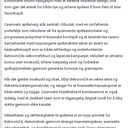
kombinerer intuitiv navigasjon med et estetisk tiltalende design, noe
som gjør det enkelt for både nye og erfarne spillere å finne frem til sine
favorittspill.
Casinoets spillutvalg står sentralt i tilbudet, med en omfattende
portefølje som inkluderer alt fra spennende spilleautomater og
progressive jackpotter til klassiske bordspill og et levende live casino.
Samarbeidet med topprangerte spillutviklere sikrer en strøm av
høykvalitetsspill som er både rettferdige og underholdende.
Betroom24s velkomsttilbud og løpende kampanjer, inkludert en attraktiv
bonus uten innskudd, tilfører betydelig verdi og forbedrer
spillopplevelsen gjennom generøse bonuser og gratisspinn.
Når det gjelder innskudd og uttak, tilbyr Betroom24 en rekke sikre og
fleksible betalingsmetoder, og sørger for at finansielle transaksjoner er
både enkle og trygge. Casinoets forpliktelse til kundeservice er også
tydelig, med et dedikert team som er tilgjengelig døgnet rundt for å tilby
støtte gjennom ulike kanaler.
Sikkerheten og rettferdigheten til spillerne er en topp prioritet for
Betroom24, demonstrert gjennom strenge lisensieringskrav, avanserte
sikkerhetstiltak, og forpliktelsen til ansvarlig spill. Disse elementene