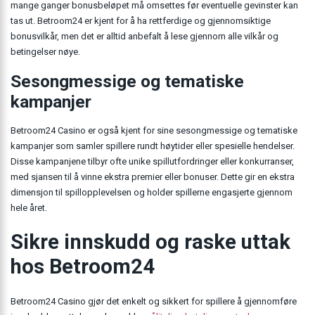
mange ganger bonusbeløpet må omsettes før eventuelle gevinster kan
tas ut. Betroom24 er kjent for å ha rettferdige og gjennomsiktige
bonusvilkår, men det er alltid anbefalt å lese gjennom alle vilkår og
betingelser nøye.
Sesongmessige og tematiske
kampanjer
Betroom24 Casino er også kjent for sine sesongmessige og tematiske
kampanjer som samler spillere rundt høytider eller spesielle hendelser.
Disse kampanjene tilbyr ofte unike spillutfordringer eller konkurranser,
med sjansen til å vinne ekstra premier eller bonuser. Dette gir en ekstra
dimensjon til spillopplevelsen og holder spillerne engasjerte gjennom
hele året.
Sikre innskudd og raske uttak
hos Betroom24
Betroom24 Casino gjør det enkelt og sikkert for spillere å gjennomføre