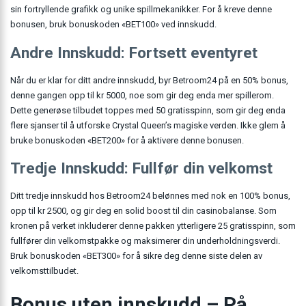
sin fortryllende grafikk og unike spillmekanikker. For å kreve denne
bonusen, bruk bonuskoden «BET100» ved innskudd.
Andre Innskudd: Fortsett eventyret
Når du er klar for ditt andre innskudd, byr Betroom24 på en 50% bonus,
denne gangen opp til kr 5000, noe som gir deg enda mer spillerom.
Dette generøse tilbudet toppes med 50 gratisspinn, som gir deg enda
flere sjanser til å utforske Crystal Queen’s magiske verden. Ikke glem å
bruke bonuskoden «BET200» for å aktivere denne bonusen.
Tredje Innskudd: Fullfør din velkomst
Ditt tredje innskudd hos Betroom24 belønnes med nok en 100% bonus,
opp til kr 2500, og gir deg en solid boost til din casinobalanse. Som
kronen på verket inkluderer denne pakken ytterligere 25 gratisspinn, som
fullfører din velkomstpakke og maksimerer din underholdningsverdi.
Bruk bonuskoden «BET300» for å sikre deg denne siste delen av
velkomsttilbudet.
Bonus uten innskudd – På