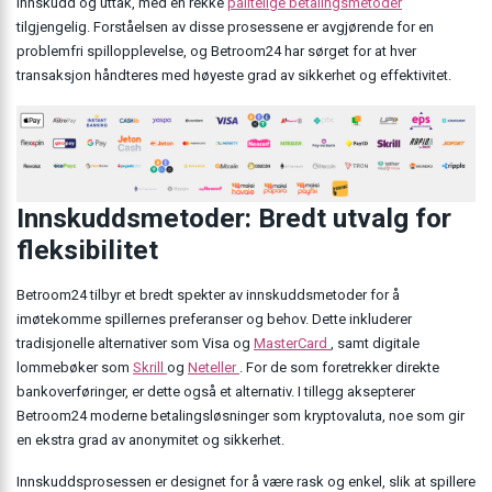
-
innskudd og uttak, med en rekke
pålitelige betalingsmetoder
Betalingsmet
tilgjengelig. Forståelsen av disse prosessene er avgjørende for en
problemfri spillopplevelse, og Betroom24 har sørget for at hver
transaksjon håndteres med høyeste grad av sikkerhet og effektivitet.
Innskuddsmetoder: Bredt utvalg for
fleksibilitet
Betroom24 tilbyr et bredt spekter av innskuddsmetoder for å
imøtekomme spillernes preferanser og behov. Dette inkluderer
-
tradisjonelle alternativer som Visa og
MasterCard
, samt digitale
-
-
Mastercard
lommebøker som
Skrill
og
Neteller
. For de som foretrekker direkte
Skrill
Neteller
bankoverføringer, er dette også et alternativ. I tillegg aksepterer
Betroom24 moderne betalingsløsninger som kryptovaluta, noe som gir
en ekstra grad av anonymitet og sikkerhet.
Innskuddsprosessen er designet for å være rask og enkel, slik at spillere