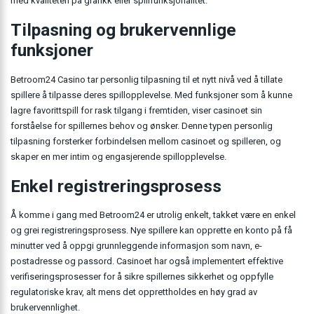
med kvaliteten på grafikk eller spillfunksjonalitet.
Tilpasning og brukervennlige
funksjoner
Betroom24 Casino tar personlig tilpasning til et nytt nivå ved å tillate
spillere å tilpasse deres spillopplevelse. Med funksjoner som å kunne
lagre favorittspill for rask tilgang i fremtiden, viser casinoet sin
forståelse for spillernes behov og ønsker. Denne typen personlig
tilpasning forsterker forbindelsen mellom casinoet og spilleren, og
skaper en mer intim og engasjerende spillopplevelse.
Enkel registreringsprosess
Å komme i gang med Betroom24 er utrolig enkelt, takket være en enkel
og grei registreringsprosess. Nye spillere kan opprette en konto på få
minutter ved å oppgi grunnleggende informasjon som navn, e-
postadresse og passord. Casinoet har også implementert effektive
verifiseringsprosesser for å sikre spillernes sikkerhet og oppfylle
regulatoriske krav, alt mens det opprettholdes en høy grad av
brukervennlighet.