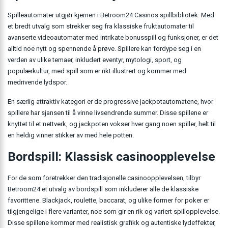
Spilleautomater utgjør kjernen i Betroom24 Casinos spillbibliotek. Med
et bredt utvalg som strekker seg fra klassiske fruktautomater til
avanserte videoautomater med intrikate bonusspill og funksjoner, er det
alltid noe nytt og spennende å prøve. Spillere kan fordype seg i en
verden av ulike temaer, inkludert eventyr, mytologi, sport, og
populærkultur, med spill som er rikt illustrert og kommer med
medrivende lydspor.
En særlig attraktiv kategori er de progressive jackpotautomatene, hvor
spillere har sjansen til å vinne livsendrende summer. Disse spillene er
knyttet til et nettverk, og jackpoten vokser hver gang noen spiller, helt til
en heldig vinner stikker av med hele potten.
Bordspill: Klassisk casinoopplevelse
For de som foretrekker den tradisjonelle casinoopplevelsen, tilbyr
Betroom24 et utvalg av bordspill som inkluderer alle de klassiske
favorittene. Blackjack, roulette, baccarat, og ulike former for poker er
tilgjengelige i flere varianter, noe som gir en rik og variert spillopplevelse.
Disse spillene kommer med realistisk grafikk og autentiske lydeffekter,