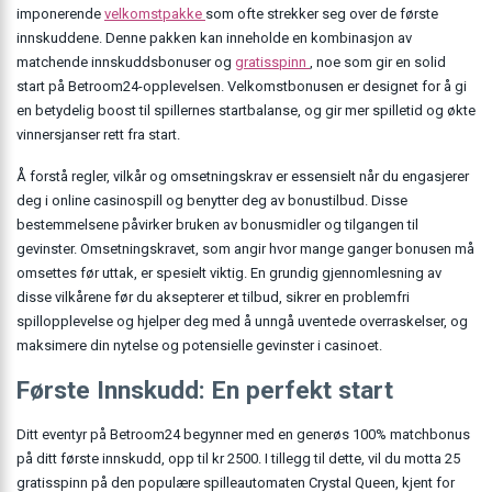
-
imponerende
velkomstpakke
som ofte strekker seg over de første
Casino
innskuddene. Denne pakken kan inneholde en kombinasjon av
bonus
-
matchende innskuddsbonuser og
gratisspinn
, noe som gir en solid
Free
start på Betroom24-opplevelsen. Velkomstbonusen er designet for å gi
spins
en betydelig boost til spillernes startbalanse, og gir mer spilletid og økte
vinnersjanser rett fra start.
Å forstå regler, vilkår og omsetningskrav er essensielt når du engasjerer
deg i online casinospill og benytter deg av bonustilbud. Disse
bestemmelsene påvirker bruken av bonusmidler og tilgangen til
gevinster. Omsetningskravet, som angir hvor mange ganger bonusen må
omsettes før uttak, er spesielt viktig. En grundig gjennomlesning av
disse vilkårene før du aksepterer et tilbud, sikrer en problemfri
spillopplevelse og hjelper deg med å unngå uventede overraskelser, og
maksimere din nytelse og potensielle gevinster i casinoet.
Første Innskudd: En perfekt start
Ditt eventyr på Betroom24 begynner med en generøs 100% matchbonus
på ditt første innskudd, opp til kr 2500. I tillegg til dette, vil du motta 25
gratisspinn på den populære spilleautomaten Crystal Queen, kjent for