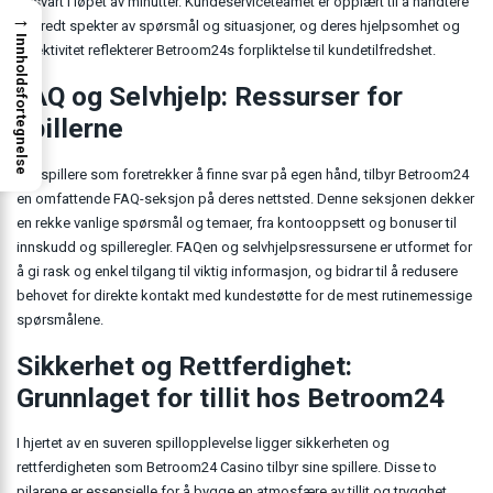
besvart i løpet av minutter. Kundeserviceteamet er opplært til å håndtere
→
et bredt spekter av spørsmål og situasjoner, og deres hjelpsomhet og
Innholdsfortegnelse
effektivitet reflekterer Betroom24s forpliktelse til kundetilfredshet.
FAQ og Selvhjelp: Ressurser for
spillerne
For spillere som foretrekker å finne svar på egen hånd, tilbyr Betroom24
en omfattende FAQ-seksjon på deres nettsted. Denne seksjonen dekker
en rekke vanlige spørsmål og temaer, fra kontooppsett og bonuser til
innskudd og spilleregler. FAQen og selvhjelpsressursene er utformet for
å gi rask og enkel tilgang til viktig informasjon, og bidrar til å redusere
behovet for direkte kontakt med kundestøtte for de mest rutinemessige
spørsmålene.
Sikkerhet og Rettferdighet:
Grunnlaget for tillit hos Betroom24
I hjertet av en suveren spillopplevelse ligger sikkerheten og
rettferdigheten som Betroom24 Casino tilbyr sine spillere. Disse to
pilarene er essensielle for å bygge en atmosfære av tillit og trygghet,