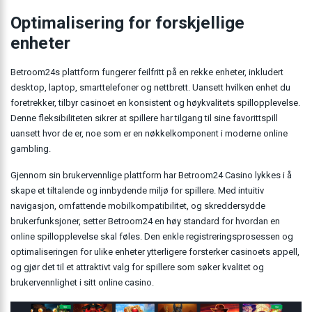
Optimalisering for forskjellige
enheter
Betroom24s plattform fungerer feilfritt på en rekke enheter, inkludert
desktop, laptop, smarttelefoner og nettbrett. Uansett hvilken enhet du
foretrekker, tilbyr casinoet en konsistent og høykvalitets spillopplevelse.
Denne fleksibiliteten sikrer at spillere har tilgang til sine favorittspill
uansett hvor de er, noe som er en nøkkelkomponent i moderne online
gambling.
Gjennom sin brukervennlige plattform har Betroom24 Casino lykkes i å
skape et tiltalende og innbydende miljø for spillere. Med intuitiv
navigasjon, omfattende mobilkompatibilitet, og skreddersydde
brukerfunksjoner, setter Betroom24 en høy standard for hvordan en
online spillopplevelse skal føles. Den enkle registreringsprosessen og
optimaliseringen for ulike enheter ytterligere forsterker casinoets appell,
og gjør det til et attraktivt valg for spillere som søker kvalitet og
brukervennlighet i sitt online casino.