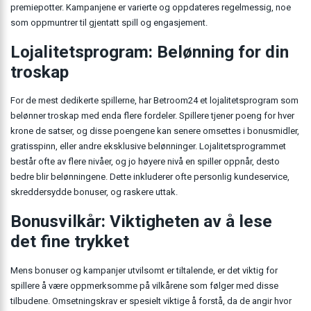
premiepotter. Kampanjene er varierte og oppdateres regelmessig, noe
som oppmuntrer til gjentatt spill og engasjement.
Lojalitetsprogram: Belønning for din
troskap
For de mest dedikerte spillerne, har Betroom24 et lojalitetsprogram som
belønner troskap med enda flere fordeler. Spillere tjener poeng for hver
krone de satser, og disse poengene kan senere omsettes i bonusmidler,
gratisspinn, eller andre eksklusive belønninger. Lojalitetsprogrammet
består ofte av flere nivåer, og jo høyere nivå en spiller oppnår, desto
bedre blir belønningene. Dette inkluderer ofte personlig kundeservice,
skreddersydde bonuser, og raskere uttak.
Bonusvilkår: Viktigheten av å lese
det fine trykket
Mens bonuser og kampanjer utvilsomt er tiltalende, er det viktig for
spillere å være oppmerksomme på vilkårene som følger med disse
tilbudene. Omsetningskrav er spesielt viktige å forstå, da de angir hvor