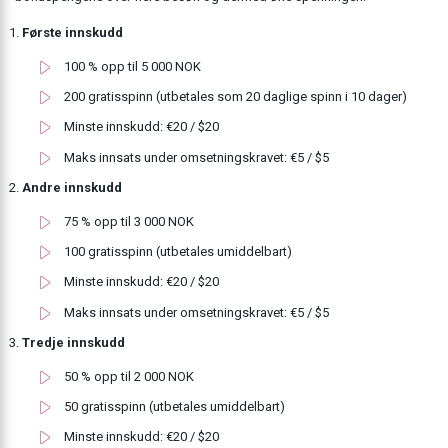
Første innskudd
100 % opp til 5 000 NOK
200 gratisspinn (utbetales som 20 daglige spinn i 10 dager)
Minste innskudd: €20 / $20
Maks innsats under omsetningskravet: €5 / $5
Andre innskudd
75 % opp til 3 000 NOK
100 gratisspinn (utbetales umiddelbart)
Minste innskudd: €20 / $20
Maks innsats under omsetningskravet: €5 / $5
Tredje innskudd
50 % opp til 2 000 NOK
50 gratisspinn (utbetales umiddelbart)
Minste innskudd: €20 / $20