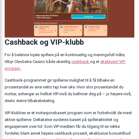
Cashback og VIP-klubb
For å belønne lojale spillere på en kontinuerlig og meningsfull måte,
-
tilbyr Cleobetra Casino både ukentlig
cashback
og et
eksklusivt VIP-
-
Cashback
program
.
Lojalitetsbonus
bonuser
Cashback-programmet gir spillerne mulighet til å få tilbake en
og
prosentandel av sine netto tap hver uke. Hvor stor prosentandel du
lojalitetsprogram
mottar, avhenger av hvilket VIP-nivå du befinner deg på – jo høyere nivå,
desto større tilbakebetaling.
VIP-klubben er et invitasjonsbasert program som er forbeholdt de mest
aktive spillerne. Deltakelse vurderes basert på spilleraktivitet og
engasjement over tid. Som VIP-medlem får du tilgang til en rekke
fordeler, blant annet høyere cashback-prosent, eksklusive bonustilbud