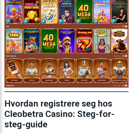
Hvordan registrere seg hos
Cleobetra Casino: Steg-for-
steg-guide