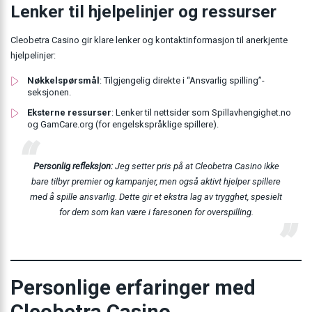
Lenker til hjelpelinjer og ressurser
Cleobetra Casino gir klare lenker og kontaktinformasjon til anerkjente
hjelpelinjer:
Nøkkelspørsmål
: Tilgjengelig direkte i “Ansvarlig spilling”-
seksjonen.
Eksterne ressurser
: Lenker til nettsider som Spillavhengighet.no
og GamCare.org (for engelskspråklige spillere).
Personlig refleksjon:
Jeg setter pris på at Cleobetra Casino ikke
bare tilbyr premier og kampanjer, men også aktivt hjelper spillere
med å spille ansvarlig. Dette gir et ekstra lag av trygghet, spesielt
for dem som kan være i faresonen for overspilling.
Personlige erfaringer med