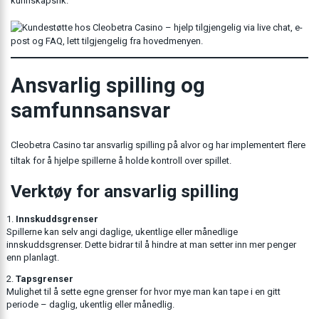
kunnskapsrik.
Ansvarlig spilling og
samfunnsansvar
Cleobetra Casino tar ansvarlig spilling på alvor og har implementert flere
tiltak for å hjelpe spillerne å holde kontroll over spillet.
Verktøy for ansvarlig spilling
Innskuddsgrenser
Spillerne kan selv angi daglige, ukentlige eller månedlige
innskuddsgrenser. Dette bidrar til å hindre at man setter inn mer penger
enn planlagt.
Tapsgrenser
Mulighet til å sette egne grenser for hvor mye man kan tape i en gitt
periode – daglig, ukentlig eller månedlig.