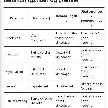
behandlingstider og grenser
Uttaksgrenser
Behandlingsti
/
Kategori
Metode(er)
d
Begrensninge
r
Bank-/kortutbe
Se uttaksnivåer
Visa,
Kredittkort
taling: opptil 5
(tabell
-
Mastercard
virkedager
nedenfor)
M
a
Se uttaksnivåer
-
-
Skrill
,
Neteller
,
Instant – 3
s
E-wallets
(tabell
S
N
MiFinity
virkedager
t
nedenfor)
k
e
e
r
t
Se uttaksnivåer
r
-
BTC
, ETH,
Instant – 3
i
e
Kryptovaluta
(tabell
c
B
USDT, m.fl.
virkedager
l
l
nedenfor)
a
i
l
l
r
t
Ikke tilgjengelig
e
d
-
Prepaid
Paysafecard
Umiddelbart
c
for uttak
r
P
o
a
Bankutbetaling:
Se uttaksnivåer
i
Bankoverføring
y
Bankoverføring
opptil 5
(tabell
n
-
,
Revolut
s
virkedager
nedenfor)
R