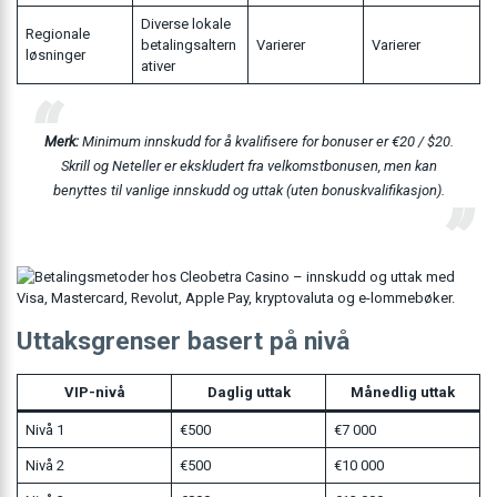
a
e
Diverse lokale
f
Regionale
v
betalingsaltern
Varierer
Varierer
e
løsninger
o
ativer
l
u
t
Merk:
Minimum innskudd for å kvalifisere for bonuser er €20 / $20.
Skrill og Neteller er ekskludert fra velkomstbonusen, men kan
benyttes til vanlige innskudd og uttak (uten bonuskvalifikasjon).
Uttaksgrenser basert på nivå
VIP-nivå
Daglig uttak
Månedlig uttak
Nivå 1
€500
€7 000
Nivå 2
€500
€10 000