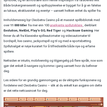
symboler, og en atmosfære som henter inspirasjon fra faraoenes rike.
Både brukergrensesnitt og spillopplevelse er bygget for å gi en følelse
av luksus, eksklusivitet og eventyr – uansett hvilken enhet du spiller fra.
Innholdsmessig byr Cleobetra Casino på et massivt spillbibliotek med
-
over
11 000 titler
fra mer enn 100
anerkjente spillutviklere
, deriblant
Spilleverandorer
Evolution, NetEnt, Play’n GO, Red Tiger
og
Hacksaw Gaming
. Her
finner du alt fra klassiske spilleautomater og videoautomater til
bordspill, live casino, jackpotspill og til og med e-sportsbetting.
Spillutvalget er nøye kuratert for å tilfredsstille både nye og erfarne
spillere.
Nettsiden er intuitiv, mobilvennlig og tilgjengelig på flere språk, noe som
gjør det enkelt å navigere og komme i gang uansett hvor du befinner
deg.
Les videre for en grundig gjennomgang av de viktigste funksjonene og
fordelene ved Cleobetra Casino – slik at du enkelt kan avgjøre om dette
er det rette nettcasinoet for deg.