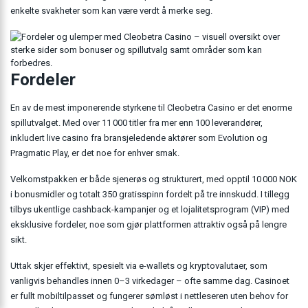
enkelte svakheter som kan være verdt å merke seg.
Fordeler
En av de mest imponerende styrkene til Cleobetra Casino er det enorme
spillutvalget. Med over 11 000 titler fra mer enn 100 leverandører,
inkludert live casino fra bransjeledende aktører som Evolution og
Pragmatic Play, er det noe for enhver smak.
Velkomstpakken er både sjenerøs og strukturert, med opptil 10 000 NOK
i bonusmidler og totalt 350 gratisspinn fordelt på tre innskudd. I tillegg
tilbys ukentlige cashback-kampanjer og et lojalitetsprogram (VIP) med
eksklusive fordeler, noe som gjør plattformen attraktiv også på lengre
sikt.
Uttak skjer effektivt, spesielt via e-wallets og kryptovalutaer, som
vanligvis behandles innen 0–3 virkedager – ofte samme dag. Casinoet
er fullt mobiltilpasset og fungerer sømløst i nettleseren uten behov for