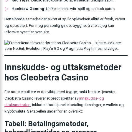
Red Tiger
: Daglige jackpotter og spennende funksjonsspill.
Hacksaw Gaming
: Unike ‘instant-win’-spill og scratch cards.
Dette brede samarbeidet sikrer at spillopplevelsen alltid er fersk, variert
og oppdatert. For meg personlig gir det trygghet å vite at jeg kan
utforske nye titler hver uke.
Innskudds- og uttaksmetoder
hos Cleobetra Casino
For norske spillere er det viktig med trygge, raskt betalte tjenester.
Cleobetra Casino leverer et bredt spekter av
innskudds- og
-
uttaksmetoder
, inkludert tradisjonelle betalingsløsninger, e-wallets og
Betalingsmetoder
kryptovaluta. Se tabellen under for en oversikt:
Tabell: Betalingsmetoder,