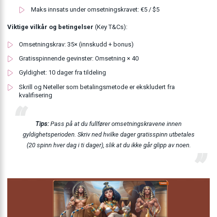
Maks innsats under omsetningskravet: €5 / $5
Viktige vilkår og betingelser
(Key T&Cs):
Omsetningskrav: 35× (innskudd + bonus)
Gratisspinnende gevinster: Omsetning × 40
Gyldighet: 10 dager fra tildeling
Skrill og Neteller som betalingsmetode er ekskludert fra
kvalifisering
Tips:
Pass på at du fullfører omsetningskravene innen
gyldighetsperioden. Skriv ned hvilke dager gratisspinn utbetales
(20 spinn hver dag i ti dager), slik at du ikke går glipp av noen.