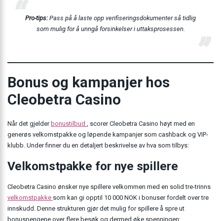
Pro-tips:
Pass på å laste opp verifiseringsdokumenter så tidlig
som mulig for å unngå forsinkelser i uttaksprosessen.
Bonus og kampanjer hos
Cleobetra Casino
-
Når det gjelder
bonustilbud
, scorer Cleobetra Casino høyt med en
Casino
generøs velkomstpakke og løpende kampanjer som cashback og VIP-
bonus
klubb. Under finner du en detaljert beskrivelse av hva som tilbys:
Velkomstpakke for nye spillere
Cleobetra Casino ønsker nye spillere velkommen med en solid tre-trinns
-
velkomstpakke
som kan gi opptil 10 000 NOK i bonuser fordelt over tre
Velkomstbonus
innskudd. Denne strukturen gjør det mulig for spillere å spre ut
bonuspengene over flere besøk og dermed øke spenningen: