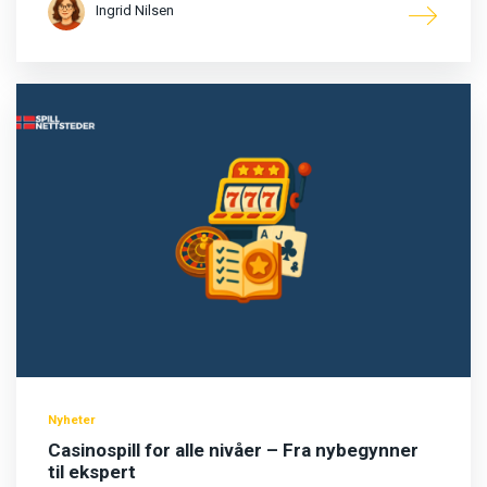
Ingrid Nilsen
Nyheter
Casinospill for alle nivåer – Fra nybegynner
til ekspert