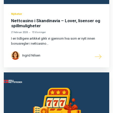
Skrill
Nyheter
Nettcasino i Skandinavia – Lover, lisenser og
spillmuligheter
21 februar 2026
15 Visninger
I en tidligere artikkel gikk vi gjennom hva som er nytt innen
bonusregler i nettcasino…
Ingrid Nilsen