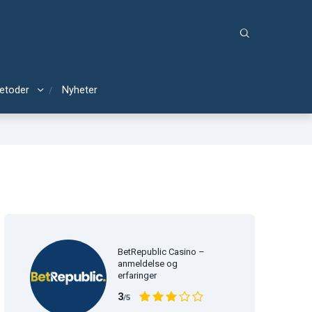
etoder
Nyheter
BetRepublic Casino –
anmeldelse og
erfaringer
3
/5