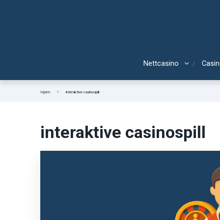
Live Casino
Live Baccarat
Bonus uten innskudd
Bonuskontanter uten innskudd
Armadillo Studios
AstroPay
Live BlackJack
Nye Casino
Gratis spill uten innskudd
Cashback Bonuser
Mancala Gaming
Bitcoin
Nettcasino
Casin
Live Roulette
Gratis spinn uten innskudd
Free Spins
Spearhead Studios
EntroPay
Hjem
interaktive casinospill
Live Poker
Innskuddsbonus
Mastercard
interaktive casinospill
Spillshow
Lojalitetsbonus og Lojalitetsprogram
MuchBetter
Velkomstbonus
Neteller
Paysafe
Revolut