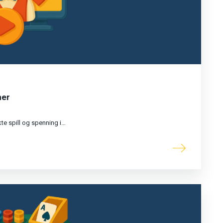
ner
kte spill og spenning i…