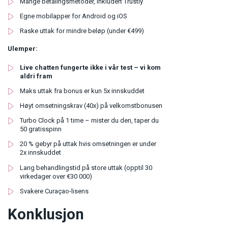
Mange betalingsmetoder, inkludert Trustly
Egne mobilapper for Android og iOS
Raske uttak for mindre beløp (under €499)
Ulemper:
Live chatten fungerte ikke i vår test – vi kom
aldri fram
Maks uttak fra bonus er kun 5x innskuddet
Høyt omsetningskrav (40x) på velkomstbonusen
Turbo Clock på 1 time – mister du den, taper du
50 gratisspinn
20 % gebyr på uttak hvis omsetningen er under
2x innskuddet
Lang behandlingstid på store uttak (opptil 30
virkedager over €30 000)
Svakere Curaçao-lisens
Konklusjon