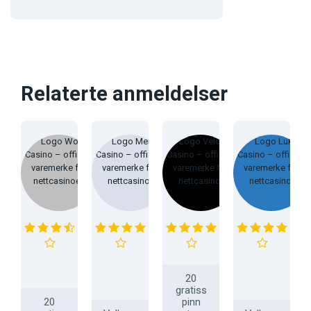
Relaterte anmeldelser
20
gratiss
20
pinn