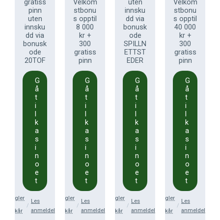
gratiss
Velkom
uten
Velkom
pinn
stbonu
innsku
stbonu
uten
s opptil
dd via
s opptil
innsku
8 000
bonusk
40 000
dd via
kr +
ode
kr +
bonusk
300
SPILLN
300
ode
gratiss
ETTST
gratiss
20TOF
pinn
EDER
pinn
G
G
G
G
å
å
å
å
t
t
t
t
i
i
i
i
l
l
l
l
k
k
k
k
a
a
a
a
s
s
s
s
i
i
i
i
n
n
n
n
o
o
o
o
e
e
e
e
t
t
t
t
Regler
Regler
Regler
Regler
Les
Les
Les
Les
og
og
og
og
anmeldelse
anmeldelse
anmeldelse
anmeldelse
vilkår
vilkår
vilkår
vilkår