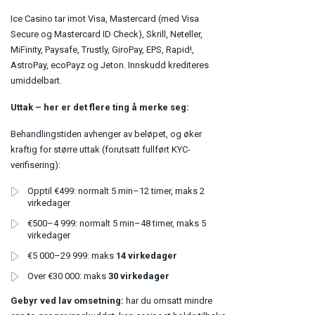
Ice Casino tar imot Visa, Mastercard (med Visa
Secure og Mastercard ID Check), Skrill, Neteller,
MiFinity, Paysafe, Trustly, GiroPay, EPS, Rapid!,
AstroPay, ecoPayz og Jeton. Innskudd krediteres
umiddelbart.
Uttak – her er det flere ting å merke seg:
Behandlingstiden avhenger av beløpet, og øker
kraftig for større uttak (forutsatt fullført KYC-
verifisering):
Opptil €499: normalt 5 min–12 timer, maks 2
virkedager
€500–4 999: normalt 5 min–48 timer, maks 5
virkedager
€5 000–29 999: maks
14 virkedager
Over €30 000: maks
30 virkedager
Gebyr ved lav omsetning:
har du omsatt mindre