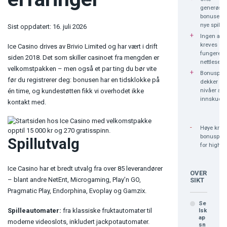
generøse
bonuser f
nye spiller
Sist oppdatert: 16. juli 2026
Ingen app
kreves – a
Ice Casino drives av Brivio Limited og har vært i drift
fungerer i
siden 2018. Det som skiller casinoet fra mengden er
nettleser.
velkomstpakken – men også et par ting du bør vite
Bonuspla
før du registrerer deg: bonusen har en tidsklokke på
dekker fle
nivåer av
én time, og kundestøtten fikk vi overhodet ikke
innskudd
kontakt med.
Høye krav 
bonuspro
Spillutvalg
for high ro
Ice Casino har et bredt utvalg fra over 85 leverandører
OVER
– blant andre NetEnt, Microgaming, Play’n GO,
SIKT
Pragmatic Play, Endorphina, Evoplay og Gamzix.
Se
Spilleautomater:
fra klassiske fruktautomater til
lsk
ap
moderne videoslots, inkludert jackpotautomater.
sn