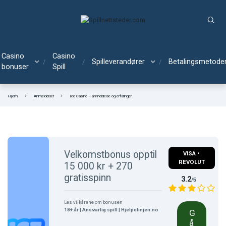
Casino
Casino
Spilleverandører
Betalingsmetode
bonuser
Spill
Hjem
Anmeldelser
Ice Casino – anmeldelse og erfaringer
Velkomstbonus opptil
VISA •
REVOLUT
15 000 kr + 270
gratisspinn
3.2
/5
Les vilkårene om bonusen
18+ år | Ansvarlig spill | Hjelpelinjen.no
G
å