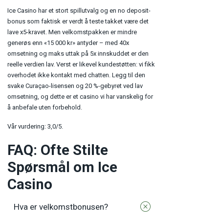
Ice Casino har et stort spillutvalg og en no deposit-
bonus som faktisk er verdt å teste takket være det
lave x5-kravet. Men velkomstpakken er mindre
generøs enn «15 000 kr» antyder – med 40x
omsetning og maks uttak på 5x innskuddet er den
reelle verdien lav. Verst er likevel kundestøtten: vi fikk
overhodet ikke kontakt med chatten. Legg til den
svake Curaçao-lisensen og 20 %-gebyret ved lav
omsetning, og dette er et casino vi har vanskelig for
å anbefale uten forbehold.
Vår vurdering: 3,0/5.
FAQ: Ofte Stilte
Spørsmål om Ice
Casino
Hva er velkomstbonusen?