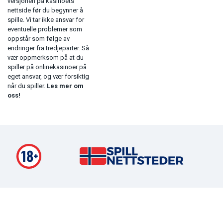
versjonen på kasinoets
nettside før du begynner å
spille. Vi tar ikke ansvar for
eventuelle problemer som
oppstår som følge av
endringer fra tredjeparter. Så
vær oppmerksom på at du
spiller på onlinekasinoer på
eget ansvar, og vær forsiktig
når du spiller.
Les mer om
oss!