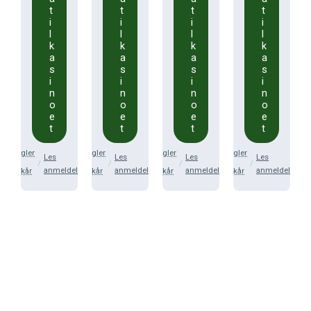
Ja
t
t
t
t
i
i
i
i
l
l
l
l
k
k
k
k
a
a
a
a
s
s
s
s
i
i
i
i
n
n
n
n
o
o
o
o
e
e
e
e
t
t
t
t
Regler
Regler
Regler
Regler
Les
Les
Les
Les
og
og
og
og
anmeldelse
anmeldelse
anmeldelse
anmeldelse
vilkår
vilkår
vilkår
vilkår