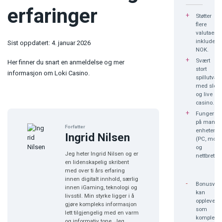
erfaringer
Støtter
flere
valutaer,
inkludert
Sist oppdatert: 4. januar 2026
NOK.
Svært
Her finner du snart en anmeldelse og mer
stort
informasjon om Loki Casino.
spillutval
med slots
og live
casino.
Fungerer
på mange
Forfatter
enheter
Ingrid Nilsen
(PC, mobi
og
Jeg heter Ingrid Nilsen og er
nettbrett).
en lidenskapelig skribent
med over ti års erfaring
innen digitalt innhold, særlig
Bonusvilk
innen iGaming, teknologi og
kan
livsstil. Min styrke ligger i å
oppleves
gjøre kompleks informasjon
som
lett tilgjengelig med en varm
kompleks
og informativ tone. Jeg