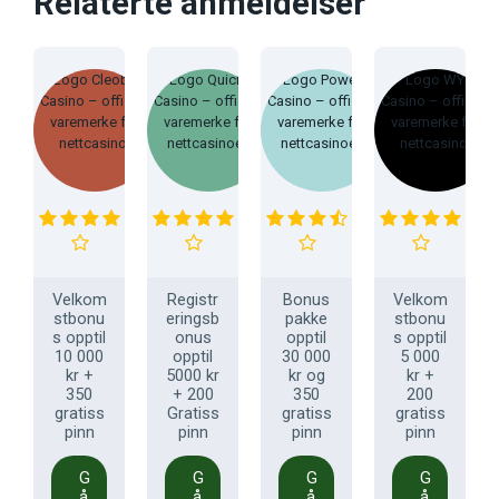
Relaterte anmeldelser
gt:
20
16
Be
tali
ng
sm
et
od
er:
21
+
Sp
illl
ev
er
Velkom
Registr
Bonus
Velkom
an
dø
stbonu
eringsb
pakke
stbonu
rer
s opptil
onus
opptil
s opptil
:
10 000
opptil
30 000
5 000
64
kr +
5000 kr
kr og
kr +
+
350
+ 200
350
200
VI
gratiss
Gratiss
gratiss
gratiss
P-
pinn
pinn
pinn
pinn
pr
og
ra
G
G
G
G
m:
å
å
å
å