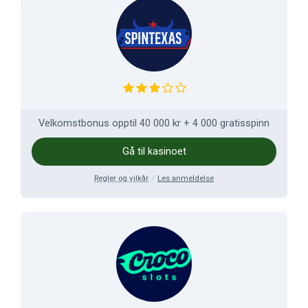
Velkomstbonus opptil 40 000 kr + 4 000 gratisspinn
Gå til kasinoet
Regler og vilkår
Les anmeldelse