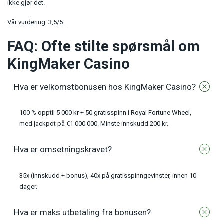
ikke gjør det.
Vår vurdering: 3,5/5.
FAQ: Ofte stilte spørsmål om
KingMaker Casino
Hva er velkomstbonusen hos KingMaker Casino?
100 % opptil 5 000 kr + 50 gratisspinn i Royal Fortune Wheel,
med jackpot på €1 000 000. Minste innskudd 200 kr.
Hva er omsetningskravet?
35x (innskudd + bonus), 40x på gratisspinngevinster, innen 10
dager.
Hva er maks utbetaling fra bonusen?