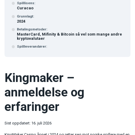
Spilllisens:
Curacao
Grunnlagt:
2024
Betalingsmetoder:
MasterCard, Mifinity & Bitcoin så vel som mange andre
kryptovalutaer
Spillleverandører:
Ela Games, Quickspin, Nolimit City, BF games,JFTW ,
Tom horn, Pariplay, Foxium,Triple edge studios, Switch
studios, Betgamestv , AMATIC , Zillion, Apollo games,
FBM, OnAir, Revolver, Onetouch, Gamzix, Play n go
,Spinomenal, Yggdrasil, Red rake, Amusnet, Platipus,
Fugaso, Mascot, Oryx, Real dealer studios, Golden rock
Kingmaker –
studios, Fantasma, Elk ,KAGaming, Stake logic,
GameArt ,Spinmatic , Bombay live ,Big time gaming,
Evolution, Red tiger, Relax gaming , Betsoft ,Casino
anmeldelse og
technology, All41 studios, Hacksaw gaming, Caleta,
Salsa technology,Kiron , 2by2 , Belatra, High5 ,Claw
,Fazi ,Synot ,Endorphina, Spade gaming, 7777 gaming
erfaringer
,Netent , Microgaming , Thunderkick, Gamebeat,
Gameburger studios, Felix gaming, Smartsoft, Storm
craft studios, Rabcat, Ezugi, Spribe, Mr. Slotty ,Nucleus,
Gaming realms, Ruby play, Quick , Evolution ,Elysium
Spilleautomater:
Sist oppdatert: 16. juli 2026
3000+
KingMaker Casino åpnet i 2024 og retter seg mot norske spillere med en