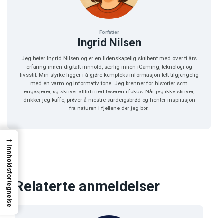
Forfatter
Ingrid Nilsen
Jeg heter Ingrid Nilsen og er en lidenskapelig skribent med over ti års
erfaring innen digitalt innhold, særlig innen iGaming, teknologi og
livsstil. Min styrke ligger i å gjøre kompleks informasjon lett tilgjengelig
med en varm og informativ tone. Jeg brenner for historier som
engasjerer, og skriver alltid med leseren i fokus. Når jeg ikke skriver,
drikker jeg kaffe, prøver å mestre surdeigsbrød og henter inspirasjon
fra naturen i fjellene der jeg bor.
→
Innholdsfortegnelse
Relaterte anmeldelser