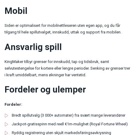
Mobil
Siden er optimalisert for mobilnettleseren uten egen app, og du får
tilgang til hele spillutvalget, innskudd, uttak og support fra mobilen.
Ansvarlig spill
KingMaker tilbyr grenser for innskudd, tap og tidsbruk, samt
selvutestengelse for kortere eller lengre perioder. Senking av grenser trer
i kraft umiddelbart, mens økninger har ventetid.
Fordeler og ulemper
Fordeler:
Bredt spillutvalg (3 000+ automater) fra svært mange leverandører
Jackpot-gratisspinn med reell €1m-mulighet (Royal Fortune Wheel)
Ryddig registrering uten skjult markedsføringsavkrysning