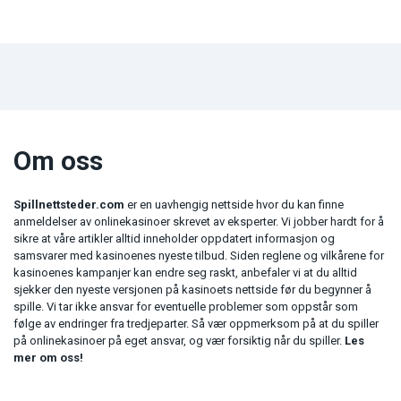
Om oss
Spillnettsteder.com
er en uavhengig nettside hvor du kan finne
anmeldelser av onlinekasinoer skrevet av eksperter. Vi jobber hardt for å
sikre at våre artikler alltid inneholder oppdatert informasjon og
samsvarer med kasinoenes nyeste tilbud. Siden reglene og vilkårene for
kasinoenes kampanjer kan endre seg raskt, anbefaler vi at du alltid
sjekker den nyeste versjonen på kasinoets nettside før du begynner å
spille. Vi tar ikke ansvar for eventuelle problemer som oppstår som
følge av endringer fra tredjeparter. Så vær oppmerksom på at du spiller
på onlinekasinoer på eget ansvar, og vær forsiktig når du spiller.
Les
mer om oss!