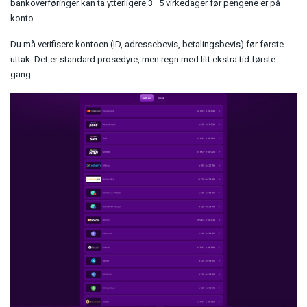
bankoverføringer kan ta ytterligere 3–5 virkedager før pengene er på
konto.
Du må verifisere kontoen (ID, adressebevis, betalingsbevis) før første
uttak. Det er standard prosedyre, men regn med litt ekstra tid første
gang.