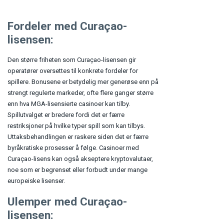
Fordeler med Curaçao-
lisensen:
Den større friheten som Curaçao-lisensen gir
operatører oversettes til konkrete fordeler for
spillere. Bonusene er betydelig mer generøse enn på
strengt regulerte markeder, ofte flere ganger større
enn hva MGA-lisensierte casinoer kan tilby.
Spillutvalget er bredere fordi det er færre
restriksjoner på hvilke typer spill som kan tilbys.
Uttaksbehandlingen er raskere siden det er færre
byråkratiske prosesser å følge. Casinoer med
Curaçao-lisens kan også akseptere kryptovalutaer,
noe som er begrenset eller forbudt under mange
europeiske lisenser.
Ulemper med Curaçao-
lisensen: