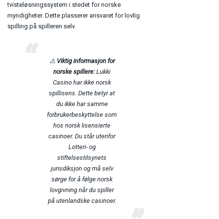
tvisteløsningssystem i stedet for norske
myndigheter. Dette plasserer ansvaret for lovlig
spilling på spilleren selv.
⚠️
Viktig informasjon for
norske spillere:
Lukki
Casino har ikke norsk
spillisens. Dette betyr at
du ikke har samme
forbrukerbeskyttelse som
hos norsk lisensierte
casinoer. Du står utenfor
Lotteri- og
stiftelsestilsynets
jurisdiksjon og må selv
sørge for å følge norsk
lovgivning når du spiller
på utenlandske casinoer.