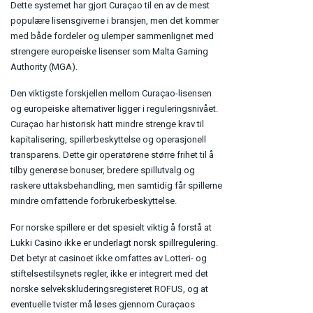
Dette systemet har gjort Curaçao til en av de mest
populære lisensgiverne i bransjen, men det kommer
med både fordeler og ulemper sammenlignet med
strengere europeiske lisenser som Malta Gaming
Authority (MGA).
Den viktigste forskjellen mellom Curaçao-lisensen
og europeiske alternativer ligger i reguleringsnivået.
Curaçao har historisk hatt mindre strenge krav til
kapitalisering, spillerbeskyttelse og operasjonell
transparens. Dette gir operatørene større frihet til å
tilby generøse bonuser, bredere spillutvalg og
raskere uttaksbehandling, men samtidig får spillerne
mindre omfattende forbrukerbeskyttelse.
For norske spillere er det spesielt viktig å forstå at
Lukki Casino ikke er underlagt norsk spillregulering.
Det betyr at casinoet ikke omfattes av Lotteri- og
stiftelsestilsynets regler, ikke er integrert med det
norske selvekskluderingsregisteret ROFUS, og at
eventuelle tvister må løses gjennom Curaçaos