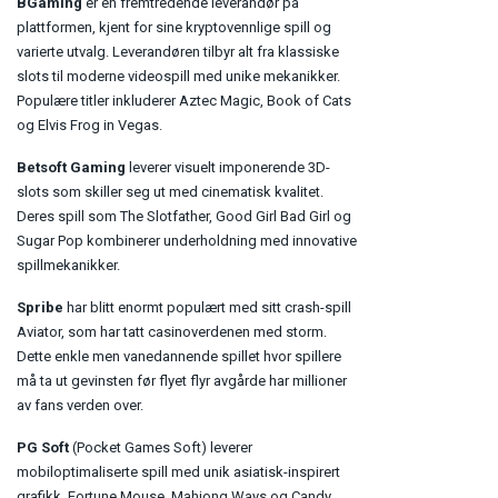
BGaming
er en fremtredende leverandør på
plattformen, kjent for sine kryptovennlige spill og
varierte utvalg. Leverandøren tilbyr alt fra klassiske
slots til moderne videospill med unike mekanikker.
Populære titler inkluderer Aztec Magic, Book of Cats
og Elvis Frog in Vegas.
Betsoft Gaming
leverer visuelt imponerende 3D-
slots som skiller seg ut med cinematisk kvalitet.
Deres spill som The Slotfather, Good Girl Bad Girl og
Sugar Pop kombinerer underholdning med innovative
spillmekanikker.
Spribe
har blitt enormt populært med sitt crash-spill
Aviator, som har tatt casinoverdenen med storm.
Dette enkle men vanedannende spillet hvor spillere
må ta ut gevinsten før flyet flyr avgårde har millioner
av fans verden over.
PG Soft
(Pocket Games Soft) leverer
mobiloptimaliserte spill med unik asiatisk-inspirert
grafikk. Fortune Mouse, Mahjong Ways og Candy