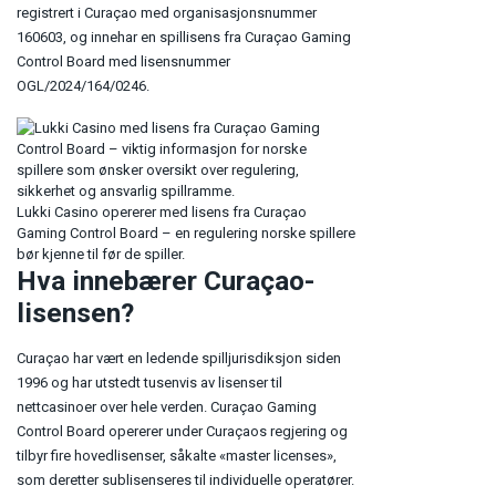
registrert i Curaçao med organisasjonsnummer
160603, og innehar en spillisens fra Curaçao Gaming
Control Board med lisensnummer
OGL/2024/164/0246.
Lukki Casino opererer med lisens fra Curaçao
Gaming Control Board – en regulering norske spillere
bør kjenne til før de spiller.
Hva innebærer Curaçao-
lisensen?
Curaçao har vært en ledende spilljurisdiksjon siden
1996 og har utstedt tusenvis av lisenser til
nettcasinoer over hele verden. Curaçao Gaming
Control Board opererer under Curaçaos regjering og
tilbyr fire hovedlisenser, såkalte «master licenses»,
som deretter sublisenseres til individuelle operatører.