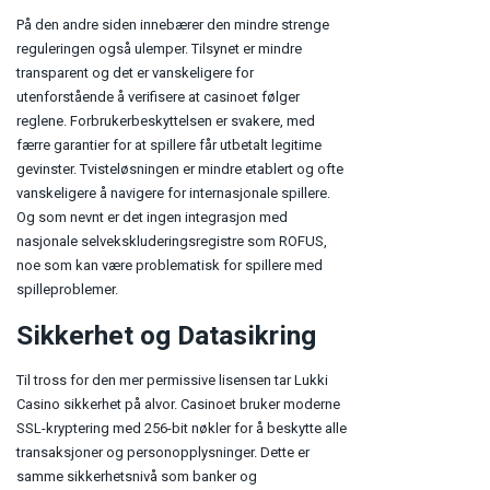
På den andre siden innebærer den mindre strenge
reguleringen også ulemper. Tilsynet er mindre
transparent og det er vanskeligere for
utenforstående å verifisere at casinoet følger
reglene. Forbrukerbeskyttelsen er svakere, med
færre garantier for at spillere får utbetalt legitime
gevinster. Tvisteløsningen er mindre etablert og ofte
vanskeligere å navigere for internasjonale spillere.
Og som nevnt er det ingen integrasjon med
nasjonale selvekskluderingsregistre som ROFUS,
noe som kan være problematisk for spillere med
spilleproblemer.
Sikkerhet og Datasikring
Til tross for den mer permissive lisensen tar Lukki
Casino sikkerhet på alvor. Casinoet bruker moderne
SSL-kryptering med 256-bit nøkler for å beskytte alle
transaksjoner og personopplysninger. Dette er
samme sikkerhetsnivå som banker og