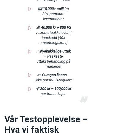
Cu
ra
🎰
10,000+ spill
fra
ça
80+ premium
o
leverandører
G
a
🎁
40,000 kr + 300 FS
mi
ng
velkomstpakke over 4
Co
innskudd (40x
nt
omsetningskrav)
ro
l
⚡
Øyeblikkelige uttak
Bo
– Raskeste
ar
uttaksbehandling på
d
(O
markedet
GL
/2
📜
Curaçao-lisens
–
02
Ikke norsk/EU-regulert
4/
16
💰
200 kr – 100,000 kr
4/
per transaksjon
02
46
)
Gr
un
Vår Testopplevelse –
nla
gt:
Hva vi faktisk
20
24