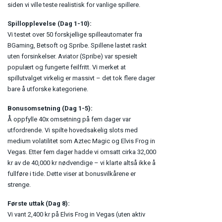
siden vi ville teste realistisk for vanlige spillere.
ar
d,
Bit
Spillopplevelse (Dag 1-10):
co
in,
Vi testet over 50 forskjellige spilleautomater fra
Bit
BGaming, Betsoft og Spribe. Spillene lastet raskt
co
in
uten forsinkelser. Aviator (Spribe) var spesielt
Ca
populært og fungerte feilfritt. Vi merket at
sh
,
spillutvalget virkelig er massivt – det tok flere dager
Lit
bare å utforske kategoriene.
ec
oi
n,
Bonusomsetning (Dag 1-5):
Et
he
Å oppfylle 40x omsetning på fem dager var
re
utfordrende. Vi spilte hovedsakelig slots med
u
m,
medium volatilitet som Aztec Magic og Elvis Frog in
Ri
Vegas. Etter fem dager hadde vi omsatt cirka 32,000
pp
le,
kr av de 40,000 kr nødvendige – vi klarte altså ikke å
Do
ge
fullføre i tide. Dette viser at bonusvilkårene er
co
strenge.
in,
US
DT
Første uttak (Dag 8):
,
Vi vant 2,400 kr på Elvis Frog in Vegas (uten aktiv
Ca
rd