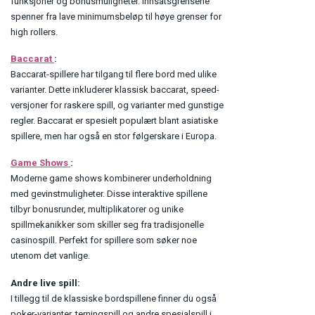
funksjoner og bonusmuligheter. Innsatsgrensene
spenner fra lave minimumsbeløp til høye grenser for
high rollers.
-
Baccarat
:
Live
Baccarat-spillere har tilgang til flere bord med ulike
baccarat
varianter. Dette inkluderer klassisk baccarat, speed-
versjoner for raskere spill, og varianter med gunstige
regler. Baccarat er spesielt populært blant asiatiske
spillere, men har også en stor følgerskare i Europa.
-
Game Shows
:
Spillshow
Moderne game shows kombinerer underholdning
med gevinstmuligheter. Disse interaktive spillene
tilbyr bonusrunder, multiplikatorer og unike
spillmekanikker som skiller seg fra tradisjonelle
casinospill. Perfekt for spillere som søker noe
utenom det vanlige.
Andre live spill:
I tillegg til de klassiske bordspillene finner du også
poker-varianter, terningspill og andre spesialspill i