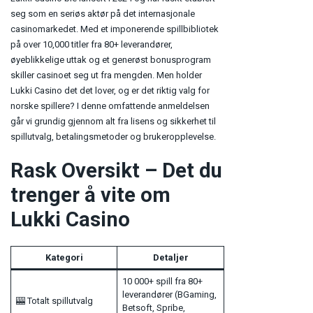
seg som en seriøs aktør på det internasjonale
casinomarkedet. Med et imponerende spillbibliotek
på over 10,000 titler fra 80+ leverandører,
øyeblikkelige uttak og et generøst bonusprogram
skiller casinoet seg ut fra mengden. Men holder
Lukki Casino det det lover, og er det riktig valg for
norske spillere? I denne omfattende anmeldelsen
går vi grundig gjennom alt fra lisens og sikkerhet til
spillutvalg, betalingsmetoder og brukeropplevelse.
Rask Oversikt – Det du
trenger å vite om
Lukki Casino
Kategori
Detaljer
10 000+ spill fra 80+
leverandører (BGaming,
🎰 Totalt spillutvalg
Betsoft, Spribe,