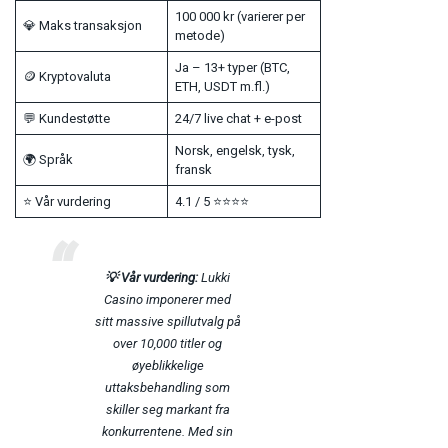
100 000 kr (varierer per
💎 Maks transaksjon
metode)
Ja – 13+ typer (BTC,
🪙 Kryptovaluta
ETH, USDT m.fl.)
💬 Kundestøtte
24/7 live chat + e-post
Norsk, engelsk, tysk,
🌍 Språk
fransk
⭐ Vår vurdering
4.1 / 5 ⭐⭐⭐⭐
💡 Vår vurdering:
Lukki
Casino imponerer med
sitt massive spillutvalg på
over 10,000 titler og
øyeblikkelige
uttaksbehandling som
skiller seg markant fra
konkurrentene. Med sin