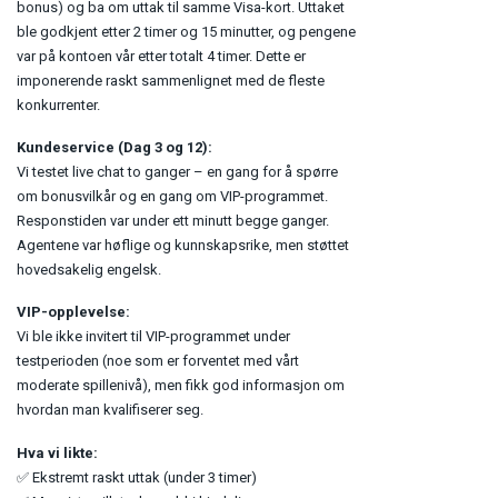
bonus) og ba om uttak til samme Visa-kort. Uttaket
an
o,
ble godkjent etter 2 timer og 15 minutter, og pengene
TR
var på kontoen vår etter totalt 4 timer. Dette er
O
N
imponerende raskt sammenlignet med de fleste
&
konkurrenter.
B
N
B
Kundeservice (Dag 3 og 12):
Sp
Vi testet live chat to ganger – en gang for å spørre
illl
om bonusvilkår og en gang om VIP-programmet.
ev
er
Responstiden var under ett minutt begge ganger.
an
Agentene var høflige og kunnskapsrike, men støttet
dø
rer
hovedsakelig engelsk.
:
80
+
VIP-opplevelse:
Vi ble ikke invitert til VIP-programmet under
VI
P-
testperioden (noe som er forventet med vårt
pr
moderate spillenivå), men fikk god informasjon om
og
ra
hvordan man kvalifiserer seg.
m:
Ja
Hva vi likte:
✅ Ekstremt raskt uttak (under 3 timer)