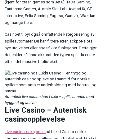
(kjent for crash games som JetX), TaDa Gaming,
Fantasma Games, Atomic Slot Lab, AvatarUX, CT
Interactive, Felix Gaming, Fugaso, Gamzix, Wazdan
og mange flere.
Casinoet tilbyr også omfattende kategorisering av
spilleautomater. Du kan filtrere etter jackpot-slots,
nye utgivelser eller spesifikke funksjoner. Dette gjør
det enklere å finne akkurat den typen spill du er ute
etter i det massive biblioteket.
Autentisk live casino hos Lukki – spill i sanntid med
trygghet og ansvar.
Live Casino – Autentisk
casinoopplevelse
-
Live casino-seksjonen
på Lukki Casino er like
Live
imponerende som spilleautomatbiblioteket. Med et