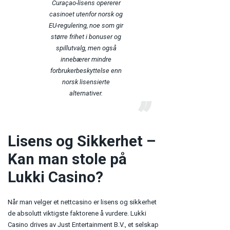
Curaçao-lisens opererer
casinoet utenfor norsk og
EU-regulering, noe som gir
større frihet i bonuser og
spillutvalg, men også
innebærer mindre
forbrukerbeskyttelse enn
norsk lisensierte
alternativer.
Lisens og Sikkerhet –
Kan man stole på
Lukki Casino?
Når man velger et nettcasino er lisens og sikkerhet
de absolutt viktigste faktorene å vurdere. Lukki
Casino drives av Just Entertainment B.V., et selskap