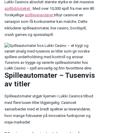
Lukki Casinos absolutt største styrke er det massive
-
spillbiblioteket
. Med over 10,000 spill fra mer enn 80
Casino
-
forskjellige
spillleverandører
tilbyr casinoet en
spill
Spilleverandorer
variasjon som få konkurrenter kan matche. Dette
inkluderer spilleautomater, live casino, bordspill,
crash games og spesialspill.
Tusenvis av trygge og varierte spilleautomater hos
Lukki Casino – spill ansvarlig og finn favorittene dine.
Spilleautomater – Tusenvis
av titler
Spilleautomater utgjør kjernen i Lukki Casinos tilbud
med flere tusen titler tilgjengelig. Casinoet
samarbeider med et bredt spekter av leverandører,
hvor mange fokuserer på innovative funksjoner og
nisje-markedet.