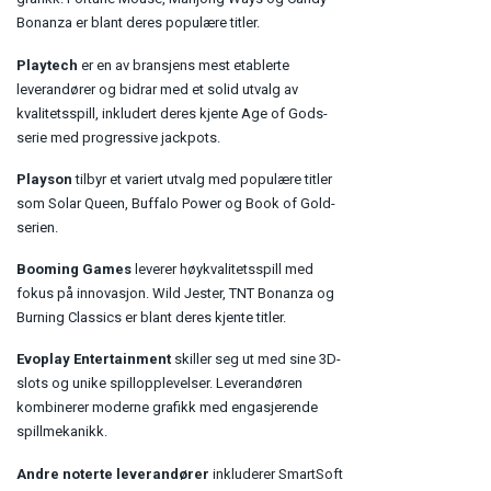
Bonanza er blant deres populære titler.
Playtech
er en av bransjens mest etablerte
leverandører og bidrar med et solid utvalg av
kvalitetsspill, inkludert deres kjente Age of Gods-
serie med progressive jackpots.
Playson
tilbyr et variert utvalg med populære titler
som Solar Queen, Buffalo Power og Book of Gold-
serien.
Booming Games
leverer høykvalitetsspill med
fokus på innovasjon. Wild Jester, TNT Bonanza og
Burning Classics er blant deres kjente titler.
Evoplay Entertainment
skiller seg ut med sine 3D-
slots og unike spillopplevelser. Leverandøren
kombinerer moderne grafikk med engasjerende
spillmekanikk.
Andre noterte leverandører
inkluderer SmartSoft