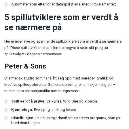
Automater som etterligner dataspill (f.eks. med RPG-elementer)
5 spillutviklere som er verdt å
se nærmere på
Her er noen nye og spennende spillutviklere som er verdt å se nærmere
på. Disse spillutviklerne har allerede begynt å sette sitt preg på
spillutvalget i dagens nettcasinoer:
Peter & Sons
Et armensk studio som har slått seg opp med særegen grafikk og
kreative spilleopplevelser. Spillene deres har en umiskjennelig stil –
nesten som animasjonsfilm møter tegneserie.
Spill verdt å prøve:
Valkyries, Wild One og Xibalba.
Kjennetegn:
Eventyrlig, unikt og lekent.
Distribusjon:
En del av Yggdrasil sitt «Masters program», som gir
bred distribusjon.