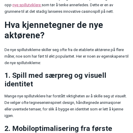
-
opp
nye spillutviklere
som tør å tenke annerledes. Dette er en av
casinospill
Spilleverandorer
grunnene til at det stadig lanseres innovative casinospill på nett.
Hva kjennetegner de nye
aktørene?
De nye spillutviklerne skiller seg ofte fra de etablerte aktørene på flere
måter, noe som har ført til økt popularitet. Her er noen av egenskapene til
de nye spillutviklerne:
1. Spill med særpreg og visuell
identitet
Mange nye spillutviklere har forstått viktigheten av å skille seg ut visuelt.
De velger ofte tegneserieinspirert design, håndtegnede animasjoner
eller uventede temaer, for slik å bygge en identitet som er lett å kjenne
igjen.
2. Mobiloptimalisering fra første