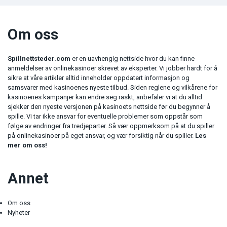
Om oss
Spillnettsteder.com
er en uavhengig nettside hvor du kan finne
anmeldelser av onlinekasinoer skrevet av eksperter. Vi jobber hardt for å
sikre at våre artikler alltid inneholder oppdatert informasjon og
samsvarer med kasinoenes nyeste tilbud. Siden reglene og vilkårene for
kasinoenes kampanjer kan endre seg raskt, anbefaler vi at du alltid
sjekker den nyeste versjonen på kasinoets nettside før du begynner å
spille. Vi tar ikke ansvar for eventuelle problemer som oppstår som
følge av endringer fra tredjeparter. Så vær oppmerksom på at du spiller
på onlinekasinoer på eget ansvar, og vær forsiktig når du spiller.
Les
mer om oss!
Annet
Om oss
Nyheter