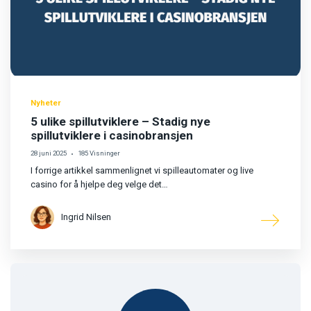
Nyheter
5 ulike spillutviklere – Stadig nye
spillutviklere i casinobransjen
28 juni 2025
185 Visninger
I forrige artikkel sammenlignet vi spilleautomater og live
casino for å hjelpe deg velge det…
Ingrid Nilsen