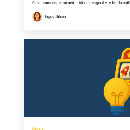
Casinoturneringer på nett – Alt du trenger å vite før du spille
Ingrid Nilsen
Nyheter