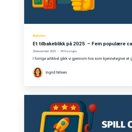
Nyheter
Et tilbakeblikk på 2025 – Fem populære ca
26 desember 2025
56 Visninger
I forrige artikkel gikk vi gjennom hva som kjennetegner et
Ingrid Nilsen