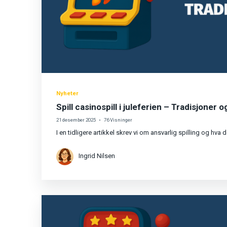
Nyheter
Spill casinospill i juleferien – Tradisjoner 
21 desember 2025
76 Visninger
I en tidligere artikkel skrev vi om ansvarlig spilling og hva 
Ingrid Nilsen