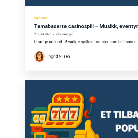
Nyheter
Temabaserte casinospill – Musikk, eventyr 
28 april 2026
23 Visninger
I forrige artikkel - 5 varlige spilleautomater som blir lansert
Ingrid Nilsen