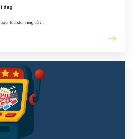
 i dag
skaper feststemning så vi…