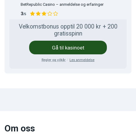
BetRepublic Casino – anmeldelse og erfaringer
3
/5
Velkomstbonus opptil 20 000 kr + 200
gratisspinn
Gå til kasinoet
Regler og vilkår
Les anmeldelse
Om oss