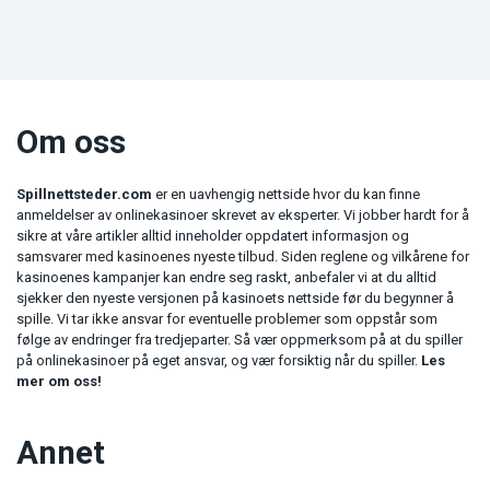
Om oss
Spillnettsteder.com
er en uavhengig nettside hvor du kan finne
anmeldelser av onlinekasinoer skrevet av eksperter. Vi jobber hardt for å
sikre at våre artikler alltid inneholder oppdatert informasjon og
samsvarer med kasinoenes nyeste tilbud. Siden reglene og vilkårene for
kasinoenes kampanjer kan endre seg raskt, anbefaler vi at du alltid
sjekker den nyeste versjonen på kasinoets nettside før du begynner å
spille. Vi tar ikke ansvar for eventuelle problemer som oppstår som
følge av endringer fra tredjeparter. Så vær oppmerksom på at du spiller
på onlinekasinoer på eget ansvar, og vær forsiktig når du spiller.
Les
mer om oss!
Annet