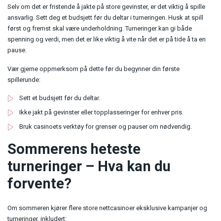
Selv om det er fristende å jakte på store gevinster, er det viktig å spille
ansvarlig. Sett deg et budsjett før du deltar i turneringen. Husk at spill
først og fremst skal være underholdning. Turneringer kan gi både
spenning og verdi, men det er like viktig å vite når det er på tide å ta en
pause.
Vær gjerne oppmerksom på dette før du begynner din første
spillerunde:
Sett et budsjett før du deltar.
Ikke jakt på gevinster eller topplasseringer for enhver pris.
Bruk casinoets verktøy for grenser og pauser om nødvendig.
Sommerens heteste
turneringer – Hva kan du
forvente?
Om sommeren kjører flere store nettcasinoer eksklusive kampanjer og
turneringer, inkludert: