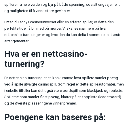
spillere fra hele verden og byr på både spenning, sosialt engasjement
og muligheten til å vinne store gevinster.
Enten du er ny i casinouniverset eller en erfaren spiller, er dette den
perfekte tiden å bli med på moroa. Vi skal se nærmere på hva
nettcasino-turneringer er og hvordan du kan delta i sommerens største
arrangementer.
Hva er en nettcasino-
turnering?
En nettcasino-turnering er en konkurranse hvor spillere samler poeng
ved å spille utvalgte casinospill. Som regel er dette spilleautomater, men
i enkelte tilfeller kan det også være bordspill som blackjack og roulette.
Spillerne som samler flest poeng, klatrer på en toppliste (leaderboard)
og de øverste plasseringene vinner premier.
Poengene kan baseres på: