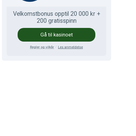
Velkomstbonus opptil 20 000 kr +
200 gratisspinn
Gå til kasinoet
Regler og vilkår
Les anmeldelse