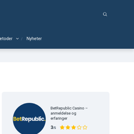
etoder
Nyheter
BetRepublic Casino –
anmeldelse og
erfaringer
3
/5