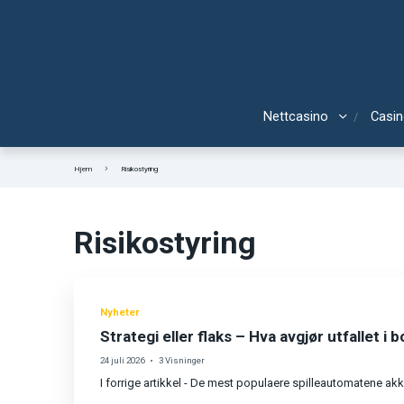
Live Casino
Live Baccarat
Bonus uten innskudd
Bonuskontanter uten innskudd
Armadillo Studios
AstroPay
Live BlackJack
Nye Casino
Gratis spill uten innskudd
Cashback Bonuser
Mancala Gaming
Bitcoin
Nettcasino
Casin
Live Roulette
Gratis spinn uten innskudd
Free Spins
Spearhead Studios
EntroPay
Hjem
Risikostyring
Live Poker
Innskuddsbonus
Mastercard
Risikostyring
Spillshow
Lojalitetsbonus og Lojalitetsprogram
MuchBetter
Velkomstbonus
Neteller
Nyheter
Strategi eller flaks – Hva avgjør utfallet i b
Paysafe
24 juli 2026
3 Visninger
I forrige artikkel - De mest populaere spilleautomatene akk
Revolut