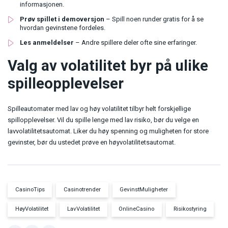
informasjonen.
Prøv spillet i demoversjon
– Spill noen runder gratis for å se
hvordan gevinstene fordeles.
Les anmeldelser
– Andre spillere deler ofte sine erfaringer.
Valg av volatilitet byr på ulike
spilleopplevelser
Spilleautomater med lav og høy volatilitet tilbyr helt forskjellige
spillopplevelser. Vil du spille lenge med lav risiko, bør du velge en
lavvolatilitetsautomat. Liker du høy spenning og muligheten for store
gevinster, bør du ustedet prøve en høyvolatilitetsautomat.
CasinoTips
Casinotrender
GevinstMuligheter
HøyVolatilitet
LavVolatilitet
OnlineCasino
Risikostyring