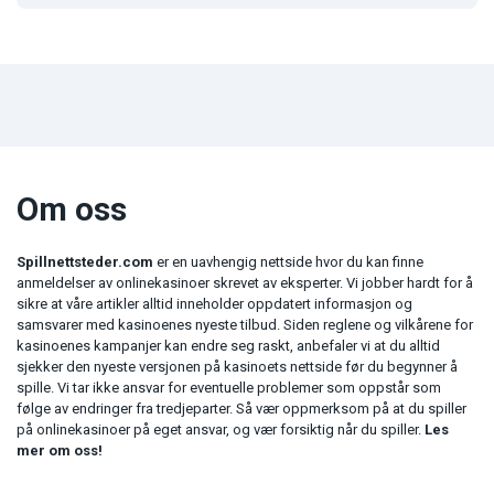
Om oss
Spillnettsteder.com
er en uavhengig nettside hvor du kan finne
anmeldelser av onlinekasinoer skrevet av eksperter. Vi jobber hardt for å
sikre at våre artikler alltid inneholder oppdatert informasjon og
samsvarer med kasinoenes nyeste tilbud. Siden reglene og vilkårene for
kasinoenes kampanjer kan endre seg raskt, anbefaler vi at du alltid
sjekker den nyeste versjonen på kasinoets nettside før du begynner å
spille. Vi tar ikke ansvar for eventuelle problemer som oppstår som
følge av endringer fra tredjeparter. Så vær oppmerksom på at du spiller
på onlinekasinoer på eget ansvar, og vær forsiktig når du spiller.
Les
mer om oss!