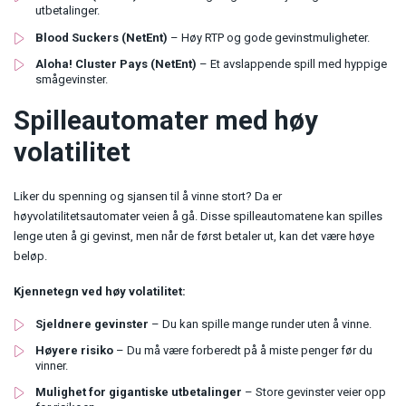
utbetalinger.
Blood Suckers (NetEnt)
– Høy RTP og gode gevinstmuligheter.
Aloha! Cluster Pays (NetEnt)
– Et avslappende spill med hyppige
smågevinster.
Spilleautomater med høy
volatilitet
Liker du spenning og sjansen til å vinne stort? Da er
høyvolatilitetsautomater veien å gå. Disse spilleautomatene kan spilles
lenge uten å gi gevinst, men når de først betaler ut, kan det være høye
beløp.
Kjennetegn ved høy volatilitet:
Sjeldnere gevinster
– Du kan spille mange runder uten å vinne.
Høyere risiko
– Du må være forberedt på å miste penger før du
vinner.
Mulighet for gigantiske utbetalinger
– Store gevinster veier opp