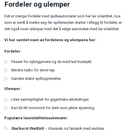
Fordeler og ulemper
Det er mange fordeler med spilleautomater som har lav volatilitet, noe
som er verdt å merke seg før spillerunden starter. I tillegg til fordeler, er
det også noen ulemper med det å velge automater med lav volatilitet.
Vi har samlet noen av fordelene og ulempene her:
Fordeler:
Passer for nybegynnere og de med lavt budsjett.
Mindre risiko for store tap.
Ganske stabil spillopplevelse.
Ulemper:
Liten sannsynlighet for gigantiske utbetalinger.
Kan bli litt monotont for dem som jakter spenning.
Populære lavvolatilitetsautomater:
Starburst (NetEnt)
– Klassisk og fargerik med jevnlige