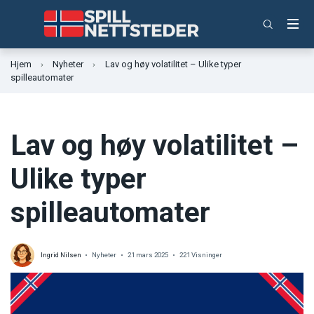
Live Casino
Live Baccarat
Bonus uten innskudd
Bonuskontanter uten innskudd
Armadillo Studios
AstroPay
Hjem
Nyheter
Lav og høy volatilitet – Ulike typer
spilleautomater
Live BlackJack
Nye Casino
Gratis spill uten innskudd
Cashback Bonuser
Mancala Gaming
Bitcoin
Live Roulette
Gratis spinn uten innskudd
Free Spins
Spearhead Studios
EntroPay
Lav og høy volatilitet –
Live Poker
Innskuddsbonus
Mastercard
Ulike typer
Spillshow
Lojalitetsbonus og Lojalitetsprogram
MuchBetter
spilleautomater
Velkomstbonus
Neteller
Ingrid Nilsen
Nyheter
21 mars 2025
221 Visninger
Paysafe
Revolut