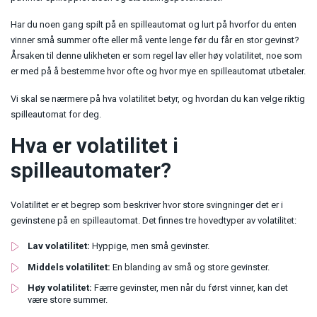
Har du noen gang spilt på en spilleautomat og lurt på hvorfor du enten
vinner små summer ofte eller må vente lenge før du får en stor gevinst?
Årsaken til denne ulikheten er som regel lav eller høy volatilitet, noe som
er med på å bestemme hvor ofte og hvor mye en spilleautomat utbetaler.
Vi skal se nærmere på hva volatilitet betyr, og hvordan du kan velge riktig
spilleautomat for deg.
Hva er volatilitet i
spilleautomater?
Volatilitet er et begrep som beskriver hvor store svingninger det er i
gevinstene på en spilleautomat. Det finnes tre hovedtyper av volatilitet:
Lav volatilitet:
Hyppige, men små gevinster.
Middels volatilitet:
En blanding av små og store gevinster.
Høy volatilitet:
Færre gevinster, men når du først vinner, kan det
være store summer.