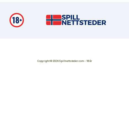
Copyright © 2026 Spillnettsteder.com - 18 år