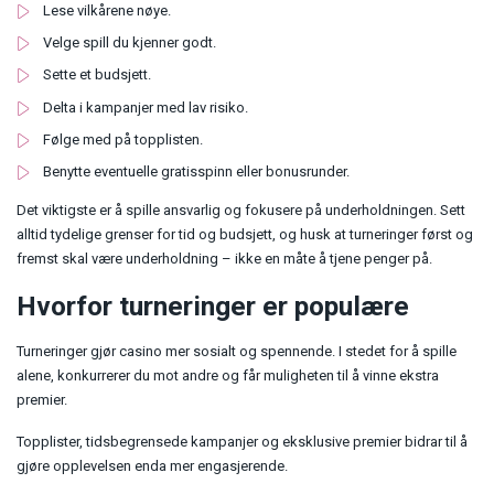
Lese vilkårene nøye.
Velge spill du kjenner godt.
Sette et budsjett.
Delta i kampanjer med lav risiko.
Følge med på topplisten.
Benytte eventuelle gratisspinn eller bonusrunder.
Det viktigste er å spille ansvarlig og fokusere på underholdningen. Sett
alltid tydelige grenser for tid og budsjett, og husk at turneringer først og
fremst skal være underholdning – ikke en måte å tjene penger på.
Hvorfor turneringer er populære
Turneringer gjør casino mer sosialt og spennende. I stedet for å spille
alene, konkurrerer du mot andre og får muligheten til å vinne ekstra
premier.
Topplister, tidsbegrensede kampanjer og eksklusive premier bidrar til å
gjøre opplevelsen enda mer engasjerende.