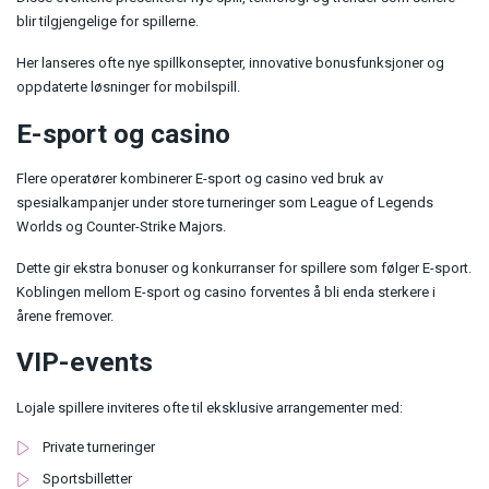
blir tilgjengelige for spillerne.
Her lanseres ofte nye spillkonsepter, innovative bonusfunksjoner og
oppdaterte løsninger for mobilspill.
E-sport og casino
Flere operatører kombinerer E-sport og casino ved bruk av
spesialkampanjer under store turneringer som League of Legends
Worlds og Counter-Strike Majors.
Dette gir ekstra bonuser og konkurranser for spillere som følger E-sport.
Koblingen mellom E-sport og casino forventes å bli enda sterkere i
årene fremover.
VIP-events
Lojale spillere inviteres ofte til eksklusive arrangementer med:
Private turneringer
Sportsbilletter