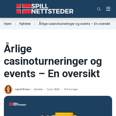
Live Casino
Live Baccarat
Bonus uten innskudd
Bonuskontanter uten innskudd
Armadillo Studios
AstroPay
Hjem
Nyheter
Årlige casinoturneringer og events – En oversikt
Live BlackJack
Nye Casino
Gratis spill uten innskudd
Cashback Bonuser
Mancala Gaming
Bitcoin
Årlige
Live Roulette
Gratis spinn uten innskudd
Free Spins
Spearhead Studios
EntroPay
casinoturneringer og
Live Poker
Innskuddsbonus
Mastercard
events – En oversikt
Spillshow
Lojalitetsbonus og Lojalitetsprogram
MuchBetter
Velkomstbonus
Neteller
Ingrid Nilsen
Nyheter
5 juni 2026
14 Visninger
Paysafe
Revolut