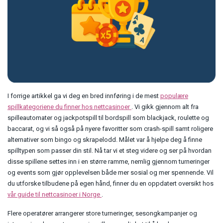
Skrill
I forrige artikkel ga vi deg en bred innføring i de mest
populære
-
spillkategoriene du finner hos nettcasinoer
. Vi gikk gjennom alt fra
Guide
spilleautomater og jackpotspill til bordspill som blackjack, roulette og
til
baccarat, og vi så også på nyere favoritter som crash-spill samt roligere
populaere
alternativer som bingo og skrapelodd. Målet var å hjelpe deg å finne
spillkategorier
spilltypen som passer din stil. Nå tar vi et steg videre og ser på hvordan
i
disse spillene settes inn i en større ramme, nemlig gjennom turneringer
nettcasinoer
og events som gjør opplevelsen både mer sosial og mer spennende. Vil
du utforske tilbudene på egen hånd, finner du en oppdatert oversikt hos
-
vår guide til nettcasinoer i Norge
.
Flere operatører arrangerer store turneringer, sesongkampanjer og