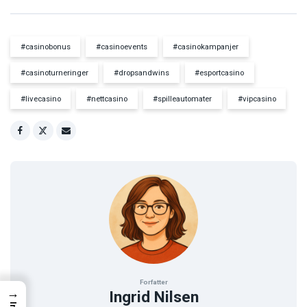
#casinobonus
#casinoevents
#casinokampanjer
#casinoturneringer
#dropsandwins
#esportcasino
#livecasino
#nettcasino
#spilleautomater
#vipcasino
Forfatter
→
Ingrid Nilsen