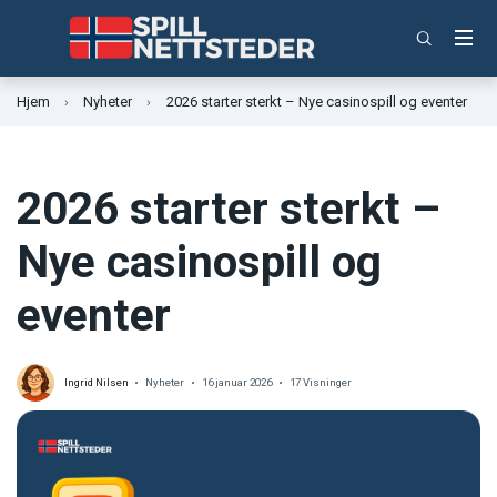
Live Casino
Live Baccarat
Bonus uten innskudd
Bonuskontanter uten innskudd
Armadillo Studios
AstroPay
Hjem
Nyheter
2026 starter sterkt – Nye casinospill og eventer
Live BlackJack
Nye Casino
Gratis spill uten innskudd
Cashback Bonuser
Mancala Gaming
Bitcoin
2026 starter sterkt –
Live Roulette
Gratis spinn uten innskudd
Free Spins
Spearhead Studios
EntroPay
Nye casinospill og
Live Poker
Innskuddsbonus
Mastercard
eventer
Spillshow
Lojalitetsbonus og Lojalitetsprogram
MuchBetter
Velkomstbonus
Neteller
Ingrid Nilsen
Nyheter
16 januar 2026
17 Visninger
Paysafe
Revolut