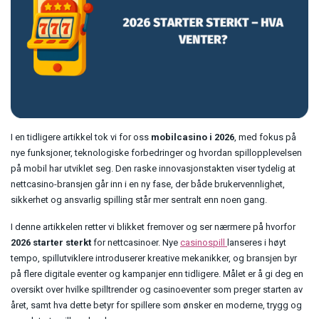
Skrill
I en tidligere artikkel tok vi for oss
mobilcasino i 2026
, med fokus på
nye funksjoner, teknologiske forbedringer og hvordan spillopplevelsen
på mobil har utviklet seg. Den raske innovasjonstakten viser tydelig at
nettcasino-bransjen går inn i en ny fase, der både brukervennlighet,
sikkerhet og ansvarlig spilling står mer sentralt enn noen gang.
I denne artikkelen retter vi blikket fremover og ser nærmere på hvorfor
-
2026 starter sterkt
for nettcasinoer. Nye
casinospill
lanseres i høyt
Casino
tempo, spillutviklere introduserer kreative mekanikker, og bransjen byr
spill
på flere digitale eventer og kampanjer enn tidligere. Målet er å gi deg en
oversikt over hvilke spilltrender og casinoeventer som preger starten av
året, samt hva dette betyr for spillere som ønsker en moderne, trygg og