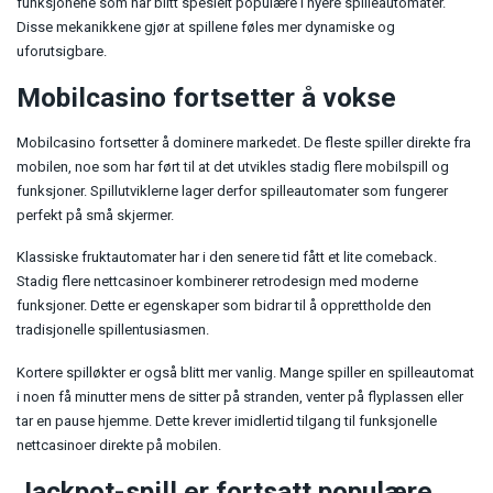
funksjonene som har blitt spesielt populære i nyere spilleautomater.
Disse mekanikkene gjør at spillene føles mer dynamiske og
uforutsigbare.
Mobilcasino fortsetter å vokse
Mobilcasino fortsetter å dominere markedet. De fleste spiller direkte fra
mobilen, noe som har ført til at det utvikles stadig flere mobilspill og
funksjoner. Spillutviklerne lager derfor spilleautomater som fungerer
perfekt på små skjermer.
Klassiske fruktautomater har i den senere tid fått et lite comeback.
Stadig flere nettcasinoer kombinerer retrodesign med moderne
funksjoner. Dette er egenskaper som bidrar til å opprettholde den
tradisjonelle spillentusiasmen.
Kortere spilløkter er også blitt mer vanlig. Mange spiller en spilleautomat
i noen få minutter mens de sitter på stranden, venter på flyplassen eller
tar en pause hjemme. Dette krever imidlertid tilgang til funksjonelle
nettcasinoer direkte på mobilen.
Jackpot-spill er fortsatt populære