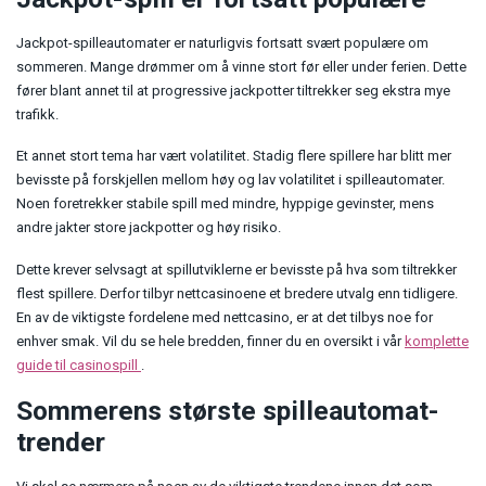
Jackpot-spilleautomater er naturligvis fortsatt svært populære om
sommeren. Mange drømmer om å vinne stort før eller under ferien. Dette
fører blant annet til at progressive jackpotter tiltrekker seg ekstra mye
trafikk.
Et annet stort tema har vært volatilitet. Stadig flere spillere har blitt mer
bevisste på forskjellen mellom høy og lav volatilitet i spilleautomater.
Noen foretrekker stabile spill med mindre, hyppige gevinster, mens
andre jakter store jackpotter og høy risiko.
Dette krever selvsagt at spillutviklerne er bevisste på hva som tiltrekker
flest spillere. Derfor tilbyr nettcasinoene et bredere utvalg enn tidligere.
En av de viktigste fordelene med nettcasino, er at det tilbys noe for
enhver smak. Vil du se hele bredden, finner du en oversikt i vår
komplette
-
guide til casinospill
.
Casino
Sommerens største spilleautomat-
spill
trender