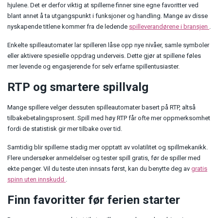
hjulene. Det er derfor viktig at spillerne finner sine egne favoritter ved
blant annet å ta utgangspunkt i funksjoner og handling. Mange av disse
-
nyskapende titlene kommer fra de ledende
spilleverandørene i bransjen
.
Spi
Enkelte spilleautomater lar spilleren låse opp nye nivåer, samle symboler
eller aktivere spesielle oppdrag underveis. Dette gjør at spillene føles
mer levende og engasjerende for selv erfarne spillentusiaster.
RTP og smartere spillvalg
Mange spillere velger dessuten spilleautomater basert på RTP, altså
tilbakebetalingsprosent. Spill med høy RTP får ofte mer oppmerksomhet
fordi de statistisk gir mer tilbake over tid.
Samtidig blir spillerne stadig mer opptatt av volatilitet og spillmekanikk.
Flere undersøker anmeldelser og tester spill gratis, før de spiller med
ekte penger. Vil du teste uten innsats først, kan du benytte deg av
gratis
-
spinn uten innskudd
.
Gratis
Finn favoritter før ferien starter
spinn
uten