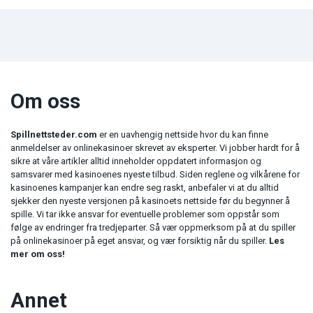
Om oss
Spillnettsteder.com
er en uavhengig nettside hvor du kan finne
anmeldelser av onlinekasinoer skrevet av eksperter. Vi jobber hardt for å
sikre at våre artikler alltid inneholder oppdatert informasjon og
samsvarer med kasinoenes nyeste tilbud. Siden reglene og vilkårene for
kasinoenes kampanjer kan endre seg raskt, anbefaler vi at du alltid
sjekker den nyeste versjonen på kasinoets nettside før du begynner å
spille. Vi tar ikke ansvar for eventuelle problemer som oppstår som
følge av endringer fra tredjeparter. Så vær oppmerksom på at du spiller
på onlinekasinoer på eget ansvar, og vær forsiktig når du spiller.
Les
mer om oss!
Annet