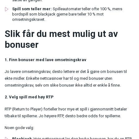
Spill som teller mer:
Spilleautomater teller ofte 100 %, mens
bordspill som blackjack gjerne bare teller 10 % mot
omsetningskravet.
Slik får du mest mulig ut av
bonuser
1. Finn bonuser med lave omsetningskrav
Jo lavere omsetningskrav, desto lettere er det å gjøre om bonusen til
ekte midler. Enkelte nettcasinoer har til og med bonuser uten
omsetningskrav, selv om slike bonuser ikke alltid er enkle å finne.
2. Velg spill med høy RTP
RTP (Return to Player) forteller hvor mye et spill i gjennomsnitt betaler
tilbake til spillerne. Jo høyere RTP, desto bedre odds for spillerne.
Noen gode valg:
Blackjack
: Hvis nettcasinoet lar deg bruke bonusen, har du en RTP