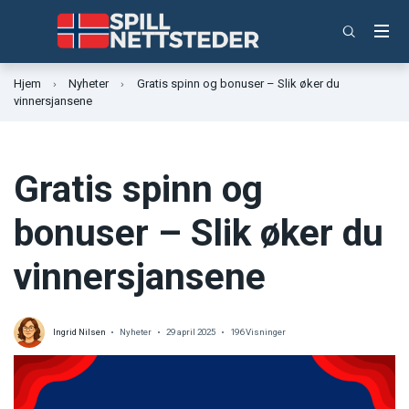
Live Casino
Live Baccarat
Bonus uten innskudd
Bonuskontanter uten innskudd
Armadillo Studios
AstroPay
Hjem
Nyheter
Gratis spinn og bonuser – Slik øker du
vinnersjansene
Live BlackJack
Nye Casino
Gratis spill uten innskudd
Cashback Bonuser
Mancala Gaming
Bitcoin
Live Roulette
Gratis spinn uten innskudd
Free Spins
Spearhead Studios
EntroPay
Gratis spinn og
Live Poker
Innskuddsbonus
Mastercard
bonuser – Slik øker du
Spillshow
Lojalitetsbonus og Lojalitetsprogram
MuchBetter
vinnersjansene
Velkomstbonus
Neteller
Ingrid Nilsen
Nyheter
29 april 2025
196 Visninger
Paysafe
Revolut