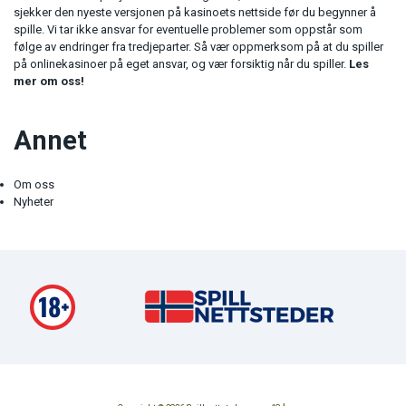
sjekker den nyeste versjonen på kasinoets nettside før du begynner å
spille. Vi tar ikke ansvar for eventuelle problemer som oppstår som
følge av endringer fra tredjeparter. Så vær oppmerksom på at du spiller
på onlinekasinoer på eget ansvar, og vær forsiktig når du spiller.
Les
mer om oss!
Annet
Om oss
Nyheter