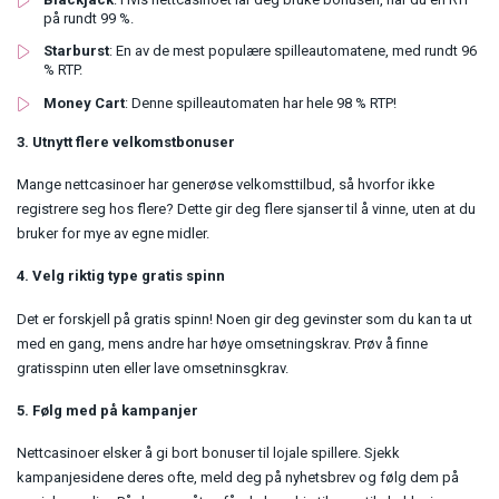
på rundt 99 %.
Starburst
: En av de mest populære spilleautomatene, med rundt 96
% RTP.
Money Cart
: Denne spilleautomaten har hele 98 % RTP!
3. Utnytt flere velkomstbonuser
Mange nettcasinoer har generøse velkomsttilbud, så hvorfor ikke
registrere seg hos flere? Dette gir deg flere sjanser til å vinne, uten at du
bruker for mye av egne midler.
4. Velg riktig type gratis spinn
Det er forskjell på gratis spinn! Noen gir deg gevinster som du kan ta ut
med en gang, mens andre har høye omsetningskrav. Prøv å finne
gratisspinn uten eller lave omsetninsgkrav.
5. Følg med på kampanjer
Nettcasinoer elsker å gi bort bonuser til lojale spillere. Sjekk
kampanjesidene deres ofte, meld deg på nyhetsbrev og følg dem på