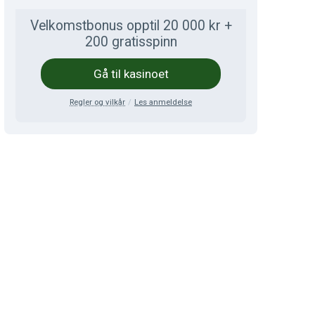
Velkomstbonus opptil 20 000 kr +
200 gratisspinn
Gå til kasinoet
Regler og vilkår
Les anmeldelse