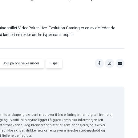
sinospillet VideoPoker Live. Evolution Gaming er en av de ledende
å lansert en rekke andre typer casinospill.
Spill på online kasinoer
Tips
n lidenskapelig skribent med over ti års erfaring innen digitalt innhold,
 og livsstil. Min styrke ligger i å gjøre kompleks informasjon lett
formativ tone. Jeg brenner for historier som engasjerer, og skriver
 jeg ikke skriver, drikker jeg kaffe, prøver å mestre surdeigsbrød og
 fjellene der jeg bor.