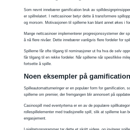
Som nevnt innebærer gamification bruk av spilldesignprinsipper
er spillrelatert. I nettcasinoer betyr dette å transformere spill
og morsom. Motivasjonen til spillerne kan blant annet økes i f
Mange nettcasinoer implementerer progresjonssystemer der spill
å nå flere nivåer. Dette innebærer vanligvis flere fordeler for sp
Spillerne får ofte tilgang til nominasjoner ut fra hva de selv 
får tilgang til en rekke fordeler. Når spillerne når spesifikke mil
fortsette å spille.
Noen eksempler på gamificatio
Spilleautomatturneringer er en populær form for gamification, so
spillerne om premier, der fremgangen blir annonsert på oppdater
Casinospill med eventyrtema er en av de populære spillkategor
rollespillelementer med tradisjonelle spill, slik at spillerne kan
engasjement.
Lojalitetsprogrammer tar dette et skritt videre, og inviterer spil