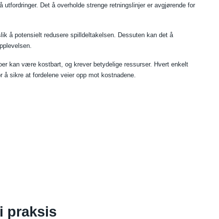
å utfordringer. Det å overholde strenge retningslinjer er avgjørende for
lik å potensielt redusere spilldeltakelsen. Dessuten kan det å
opplevelsen.
oer kan være kostbart, og krever betydelige ressurser. Hvert enkelt
r å sikre at fordelene veier opp mot kostnadene.
i praksis