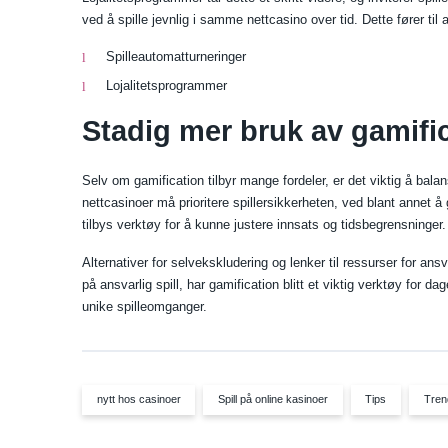
ved å spille jevnlig i samme nettcasino over tid. Dette fører til at
Spilleautomatturneringer
Lojalitetsprogrammer
Stadig mer bruk av gamifi
Selv om gamification tilbyr mange fordeler, er det viktig å bal
nettcasinoer må prioritere spillersikkerheten, ved blant annet å
tilbys verktøy for å kunne justere innsats og tidsbegrensninger.
Alternativer for selvekskludering og lenker til ressurser for ansva
på ansvarlig spill, har gamification blitt et viktig verktøy for
unike spilleomganger.
nytt hos casinoer
Spill på online kasinoer
Tips
Tren