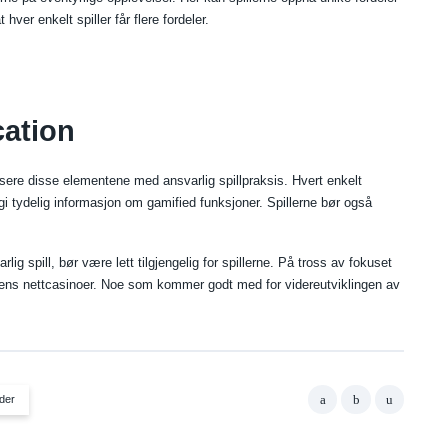
 hver enkelt spiller får flere fordeler.
cation
ansere disse elementene med ansvarlig spillpraksis. Hvert enkelt
 gi tydelig informasjon om gamified funksjoner. Spillerne bør også
rlig spill, bør være lett tilgjengelig for spillerne. På tross av fokuset
 dagens nettcasinoer. Noe som kommer godt med for videreutviklingen av
der