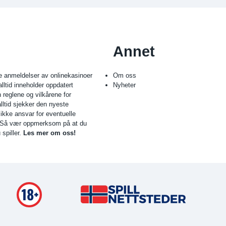
Annet
e anmeldelser av onlinekasinoer
Om oss
alltid inneholder oppdatert
Nyheter
reglene og vilkårene for
lltid sjekker den nyeste
 ikke ansvar for eventuelle
r. Så vær oppmerksom på at du
 spiller.
Les mer om oss!