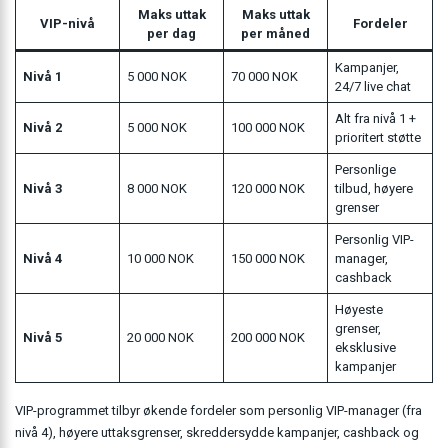
lojalitetsprogram
Maks uttak
Maks uttak
VIP-nivå
Fordeler
per dag
per måned
Kampanjer,
Nivå 1
5 000 NOK
70 000 NOK
24/7 live chat
Alt fra nivå 1 +
Nivå 2
5 000 NOK
100 000 NOK
prioritert støtte
Personlige
Nivå 3
8 000 NOK
120 000 NOK
tilbud, høyere
grenser
Personlig VIP-
Nivå 4
10 000 NOK
150 000 NOK
manager,
cashback
Høyeste
grenser,
Nivå 5
20 000 NOK
200 000 NOK
eksklusive
kampanjer
VIP-programmet tilbyr økende fordeler som personlig VIP-manager (fra
nivå 4), høyere uttaksgrenser, skreddersydde kampanjer, cashback og