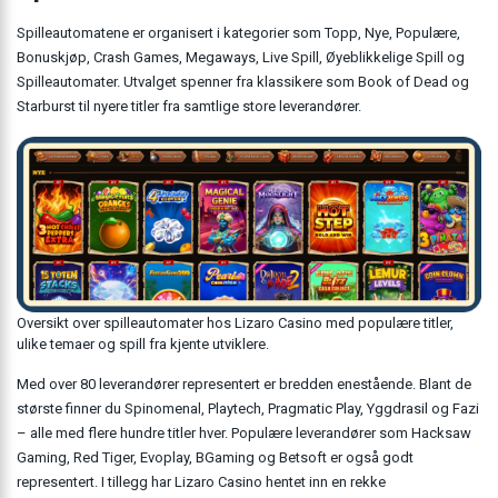
Spilleautomatene er organisert i kategorier som Topp, Nye, Populære,
Bonuskjøp, Crash Games, Megaways, Live Spill, Øyeblikkelige Spill og
Spilleautomater. Utvalget spenner fra klassikere som Book of Dead og
Starburst til nyere titler fra samtlige store leverandører.
Oversikt over spilleautomater hos Lizaro Casino med populære titler,
ulike temaer og spill fra kjente utviklere.
Med over 80 leverandører representert er bredden enestående. Blant de
største finner du Spinomenal, Playtech, Pragmatic Play, Yggdrasil og Fazi
– alle med flere hundre titler hver. Populære leverandører som Hacksaw
Gaming, Red Tiger, Evoplay, BGaming og Betsoft er også godt
representert. I tillegg har Lizaro Casino hentet inn en rekke