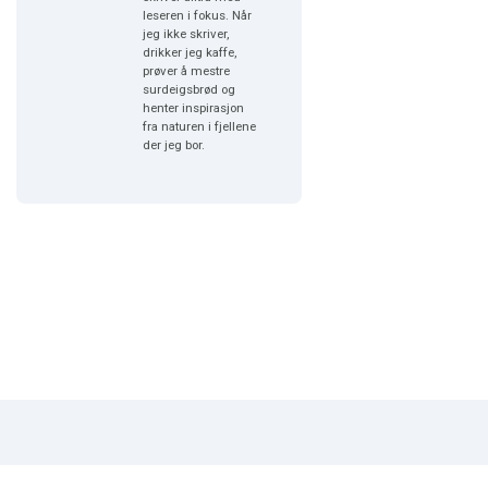
leseren i fokus. Når
jeg ikke skriver,
drikker jeg kaffe,
prøver å mestre
surdeigsbrød og
henter inspirasjon
fra naturen i fjellene
der jeg bor.