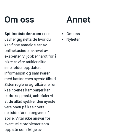
Om oss
Annet
Spillnettsteder.com
er en
Om oss
uavhengig nettside hvor du
Nyheter
kan finne anmeldelser av
onlinekasinoer skrevet av
eksperter. Vi jobber hardt for å
sikre at våre artikler alltid
inneholder oppdatert
informasjon og samsvarer
med kasinoenes nyeste tilbud.
Siden reglene og vilkårene for
kasinoenes kampanjer kan
endre seg raskt, anbefaler vi
at du alltid sjekker den nyeste
versjonen på kasinoets
nettside før du begynner å
spille. Vi tar ikke ansvar for
eventuelle problemer som
oppstår som følge av