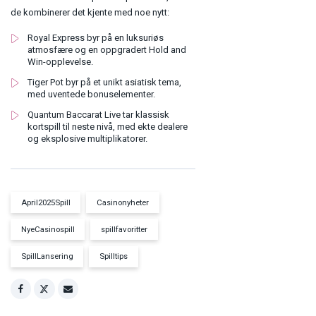
de kombinerer det kjente med noe nytt:
Royal Express byr på en luksuriøs
atmosfære og en oppgradert Hold and
Win-opplevelse.
Tiger Pot byr på et unikt asiatisk tema,
med uventede bonuselementer.
Quantum Baccarat Live tar klassisk
kortspill til neste nivå, med ekte dealere
og eksplosive multiplikatorer.
April2025Spill
Casinonyheter
NyeCasinospill
spillfavoritter
SpillLansering
Spilltips