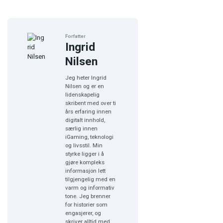
Forfatter
Ingrid
Nilsen
Jeg heter Ingrid
Nilsen og er en
lidenskapelig
skribent med over ti
års erfaring innen
digitalt innhold,
særlig innen
iGaming, teknologi
og livsstil. Min
styrke ligger i å
gjøre kompleks
informasjon lett
tilgjengelig med en
varm og informativ
tone. Jeg brenner
for historier som
engasjerer, og
skriver alltid med