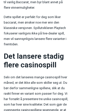
til vanlig Baccarat, men byr blant annet på
flere vinnermuligheter.
Dette spillet er perfekt for deg som liker
baccarat, men ønsker noe mer enn den
klassiske versjonen. Spillutvikleren Playtech
fokuserer vanligvis ikke på live-dealer spill,
men vil sannsynligvis lansere flere varianter i
fremtiden.
Det lansere stadig
flere casinospill
Selv om det lanseres mange casinospill hver
måned, er det ikke alle som skiller seg ut. Du
bør derfor sammenligne spillene, slik at du
raskt finner en variant som passer for deg. Vi
har forsøkt å presentere tre unike casinospill,
som har hver sine kvaliteter. Det som gjør de
ovennevnte casinospillene spennende, er at