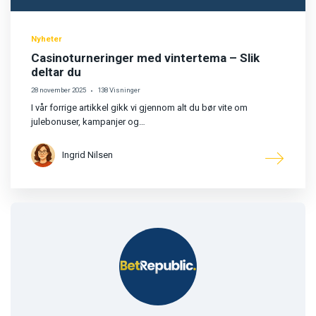
Skrill
Nyheter
Casinoturneringer med vintertema – Slik
deltar du
28 november 2025
138 Visninger
I vår forrige artikkel gikk vi gjennom alt du bør vite om
julebonuser, kampanjer og…
Ingrid Nilsen