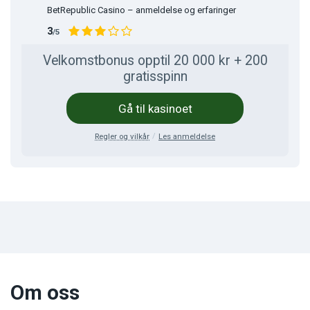
BetRepublic Casino – anmeldelse og erfaringer
3
/5
Velkomstbonus opptil 20 000 kr + 200
gratisspinn
Gå til kasinoet
Regler og vilkår
Les anmeldelse
Om oss