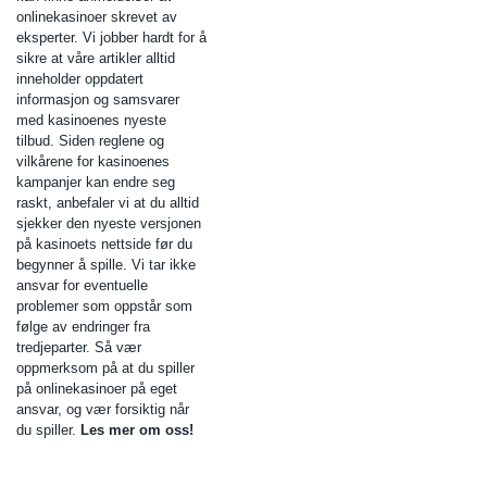
onlinekasinoer skrevet av
eksperter. Vi jobber hardt for å
sikre at våre artikler alltid
inneholder oppdatert
informasjon og samsvarer
med kasinoenes nyeste
tilbud. Siden reglene og
vilkårene for kasinoenes
kampanjer kan endre seg
raskt, anbefaler vi at du alltid
sjekker den nyeste versjonen
på kasinoets nettside før du
begynner å spille. Vi tar ikke
ansvar for eventuelle
problemer som oppstår som
følge av endringer fra
tredjeparter. Så vær
oppmerksom på at du spiller
på onlinekasinoer på eget
ansvar, og vær forsiktig når
du spiller.
Les mer om oss!