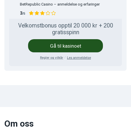
BetRepublic Casino – anmeldelse og erfaringer
3
/5
Velkomstbonus opptil 20 000 kr + 200
gratisspinn
Gå til kasinoet
Regler og vilkår
Les anmeldelse
Om oss