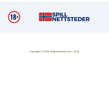
Copyright © 2026 Spillnettsteder.com - 18 år