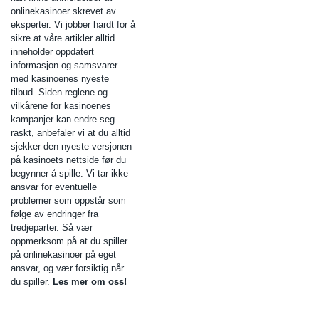
onlinekasinoer skrevet av
eksperter. Vi jobber hardt for å
sikre at våre artikler alltid
inneholder oppdatert
informasjon og samsvarer
med kasinoenes nyeste
tilbud. Siden reglene og
vilkårene for kasinoenes
kampanjer kan endre seg
raskt, anbefaler vi at du alltid
sjekker den nyeste versjonen
på kasinoets nettside før du
begynner å spille. Vi tar ikke
ansvar for eventuelle
problemer som oppstår som
følge av endringer fra
tredjeparter. Så vær
oppmerksom på at du spiller
på onlinekasinoer på eget
ansvar, og vær forsiktig når
du spiller.
Les mer om oss!