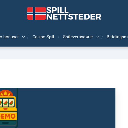
o bonuser
Casino Spill
Spilleverandører
Betalingsm