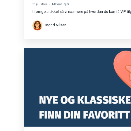
21 juli 2025
178 Visninger
I forrige artikkel så vi nærmere på hvordan du kan få VIP-ti
Ingrid Nilsen