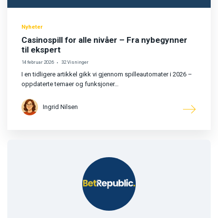
Skrill
Nyheter
Casinospill for alle nivåer – Fra nybegynner
til ekspert
14 februar 2026
32 Visninger
I en tidligere artikkel gikk vi gjennom spilleautomater i 2026 –
oppdaterte temaer og funksjoner…
Ingrid Nilsen