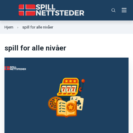
Live Casino
Live Baccarat
Bonus uten innskudd
Bonuskontanter uten innskudd
Armadillo Studios
AstroPay
Hjem
spill for alle nivåer
Live BlackJack
Nye Casino
Gratis spill uten innskudd
Cashback Bonuser
Mancala Gaming
Bitcoin
spill for alle nivåer
Live Roulette
Gratis spinn uten innskudd
Free Spins
Spearhead Studios
EntroPay
Live Poker
Innskuddsbonus
Mastercard
Spillshow
Lojalitetsbonus og Lojalitetsprogram
MuchBetter
Velkomstbonus
Neteller
Paysafe
Revolut