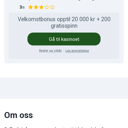
3
/5
Velkomstbonus opptil 20 000 kr + 200
gratisspinn
Gå til kasinoet
Regler og vilkår
Les anmeldelse
Om oss