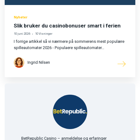
Skrill
Nyheter
Slik bruker du casinobonuser smart i ferien
10 juni 2026
10 Visninger
I forrige artikkel så vi nærmere på sommerens mest populære
spilleautomater 2026 - Populaere spilleautomater…
Ingrid Nilsen
BetRepublic Casino – anmeldelse og erfaringer