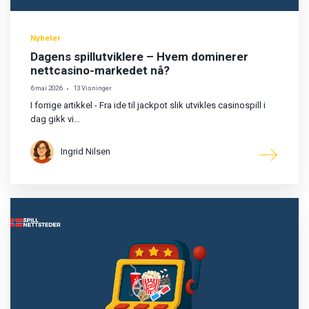
Skrill
Nyheter
Dagens spillutviklere – Hvem dominerer
nettcasino-markedet nå?
6 mai 2026
13 Visninger
I forrige artikkel - Fra ide til jackpot slik utvikles casinospill i
dag gikk vi…
Ingrid Nilsen