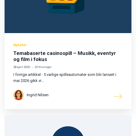
Nyheter
Temabaserte casinospill – Musikk, eventyr
og film i fokus
28 april 2026
23 Visninger
I forrige artikkel - 5 varlige spilleautomater som blir lansert i
mai 2026 gikk vi…
Ingrid Nilsen