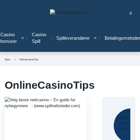
Casino
Casino
Spilleverandører
Betalingsmetode
bonuser
Spill
Hjem
OnlineCasinoTips
OnlineCasinoTips