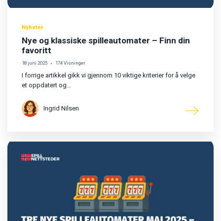
Skrill
Nyheter
Nye og klassiske spilleautomater – Finn din
favoritt
18 juni 2025
174 Visninger
I forrige artikkel gikk vi gjennom 10 viktige kriterier for å velge
et oppdatert og…
Ingrid Nilsen