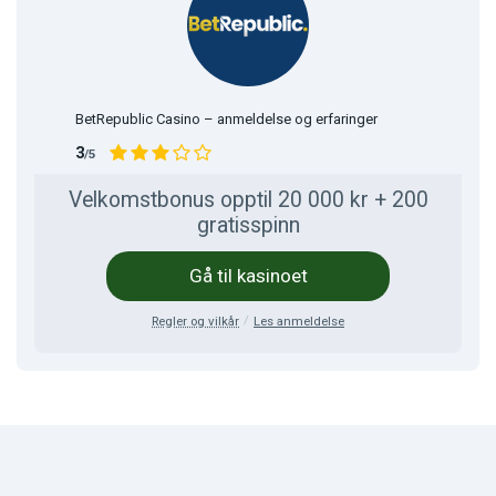
BetRepublic Casino – anmeldelse og erfaringer
3
/5
Velkomstbonus opptil 20 000 kr + 200
gratisspinn
Gå til kasinoet
Regler og vilkår
Les anmeldelse