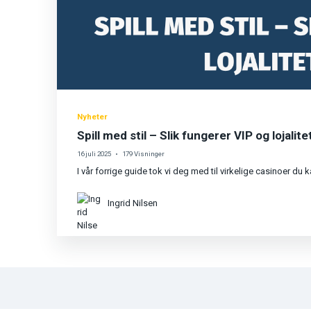
Nyheter
Spill med stil – Slik fungerer VIP og lojali
16 juli 2025
179 Visninger
I vår forrige guide tok vi deg med til virkelige casinoer du
Ingrid Nilsen