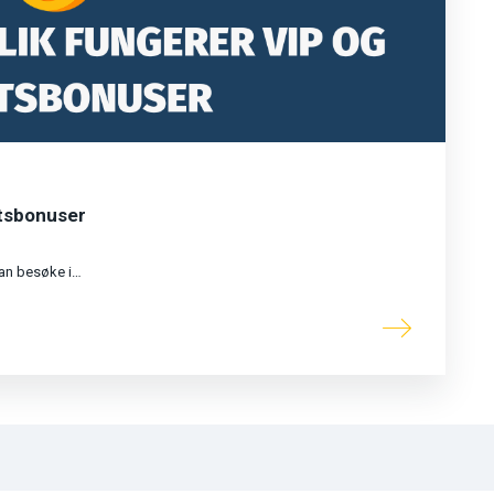
tetsbonuser
 kan besøke i…