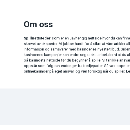
Om oss
Spillnettsteder.com
er en uavhengig nettside hvor du kan finn
skrevet av eksperter. Vi jobber hardt for å sikre at våre artikler 
informasjon og samsvarer med kasinoenes nyeste tilbud. Siden 
kasinoenes kampanjer kan endre seg raskt, anbefaler vi at du al
på kasinoets nettside før du begynner å spille. Vi tar ikke ansv
oppstår som følge av endringer fra tredjeparter. Så vær oppmer
onlinekasinoer på eget ansvar, og vær forsiktig når du spiller.
Le