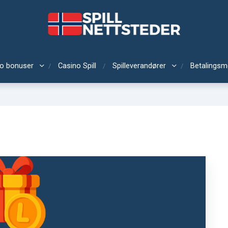
o bonuser
Casino Spill
Spilleverandører
Betalingsm