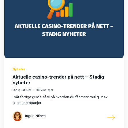
Nyheter
Aktuelle casino-trender på nett – Stadig
nyheter
25 august 2025
158 Visninger
I vår forrige guide så vi på hvordan du får mest mulig ut av
casinokampanjer…
Ingrid Nilsen