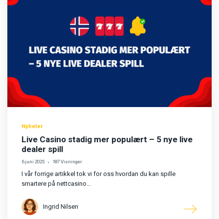
Nyheter
Live Casino stadig mer populært – 5 nye live
dealer spill
6 juni 2025
187 Visninger
I vår forrige artikkel tok vi for oss hvordan du kan spille
smartere på nettcasino…
Ingrid Nilsen