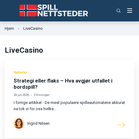
Live Casino
Live Baccarat
Bonus uten innskudd
Bonuskontanter uten innskudd
Armadillo Studios
AstroPay
Hjem
LiveCasino
Live BlackJack
Nye Casino
Gratis spill uten innskudd
Cashback Bonuser
Mancala Gaming
Bitcoin
LiveCasino
Live Roulette
Gratis spinn uten innskudd
Free Spins
Spearhead Studios
EntroPay
Live Poker
Innskuddsbonus
Mastercard
Nyheter
Strategi eller flaks – Hva avgjør utfallet i
bordspill?
Spillshow
Lojalitetsbonus og Lojalitetsprogram
MuchBetter
24 juli 2026
3 Visninger
Velkomstbonus
Neteller
I forrige artikkel - De mest populaere spilleautomatene akkurat
na tok vi for oss hvilke…
Paysafe
Ingrid Nilsen
Revolut