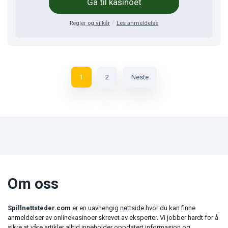
Gå til kasinoet
Regler og vilkår
Les anmeldelse
1
2
Neste
Om oss
Spillnettsteder.com
er en uavhengig nettside hvor du kan finne
anmeldelser av onlinekasinoer skrevet av eksperter. Vi jobber hardt for å
sikre at våre artikler alltid inneholder oppdatert informasjon og