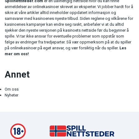
Spillnettsteder.com
er en uavhengig nettside hvor du kan finne
anmeldelser av onlinekasinoer skrevet av eksperter. Vi jobber hardt for å
sikre at våre artikler alltid inneholder oppdatert informasjon og
samsvarer med kasinoenes nyeste tilbud. Siden reglene og vilkårene for
kasinoenes kampanjer kan endre seg raskt, anbefaler vi at du alltid
sjekker den nyeste versjonen på kasinoets nettside før du begynner å
spille. Vi tar ikke ansvar for eventuelle problemer som oppstår som
følge av endringer fra tredjeparter. Så vær oppmerksom på at du spiller
på onlinekasinoer på eget ansvar, og vær forsiktig når du spiller.
Les
mer om oss!
Annet
Om oss
Nyheter