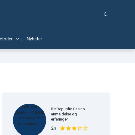
etoder
Nyheter
BetRepublic Casino –
anmeldelse og
erfaringer
3
/5