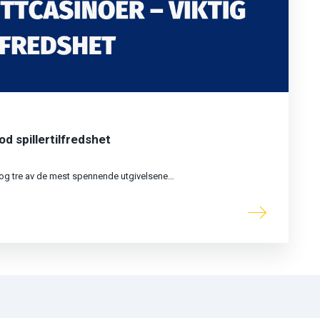
d spillertilfredshet
ter og tre av de mest spennende utgivelsene…