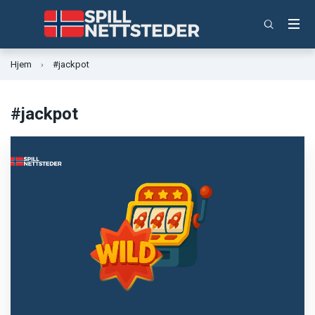
Live Casino
Live Baccarat
Bonus uten innskudd
Bonuskontanter uten innskudd
Armadillo Studios
AstroPay
Hjem
#jackpot
Live BlackJack
Nye Casino
Gratis spill uten innskudd
Cashback Bonuser
Mancala Gaming
Bitcoin
#jackpot
Live Roulette
Gratis spinn uten innskudd
Free Spins
Spearhead Studios
EntroPay
Live Poker
Innskuddsbonus
Mastercard
Spillshow
Lojalitetsbonus og Lojalitetsprogram
MuchBetter
Velkomstbonus
Neteller
Paysafe
Revolut