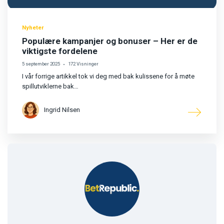
Skrill
Nyheter
Populære kampanjer og bonuser – Her er de
viktigste fordelene
5 september 2025
172 Visninger
I vår forrige artikkel tok vi deg med bak kulissene for å møte
spillutviklerne bak…
Ingrid Nilsen