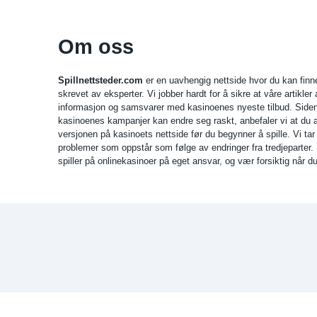
Om oss
Spillnettsteder.com
er en uavhengig nettside hvor du kan finn
skrevet av eksperter. Vi jobber hardt for å sikre at våre artikler 
informasjon og samsvarer med kasinoenes nyeste tilbud. Siden 
kasinoenes kampanjer kan endre seg raskt, anbefaler vi at du a
versjonen på kasinoets nettside før du begynner å spille. Vi tar
problemer som oppstår som følge av endringer fra tredjeparte
spiller på onlinekasinoer på eget ansvar, og vær forsiktig når du