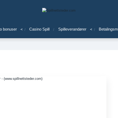
o bonuser
Casino Spill
Spilleverandører
Betalingsm