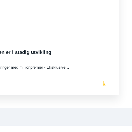
n er i stadig utvikling
urneringer med millionpremier - Eksklusive…