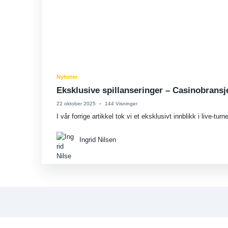
Nyheter
Eksklusive spillanseringer – Casinobransje
22 oktober 2025
144 Visninger
I vår forrige artikkel tok vi et eksklusivt innblikk i live-t
Ingrid Nilsen