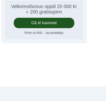
Velkomstbonus opptil 20 000 kr
+ 200 gratisspinn
Gå til kasinoet
Regler og vilkår
Les anmeldelse