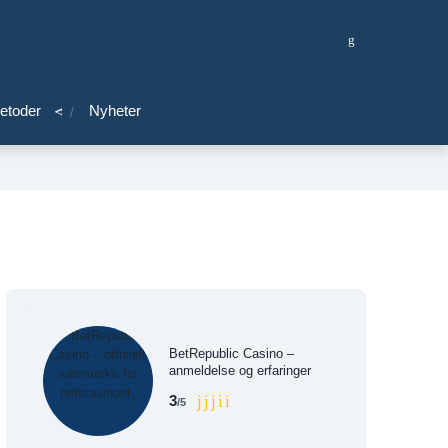
etoder
Nyheter
BetRepublic Casino –
anmeldelse og erfaringer
3
/5